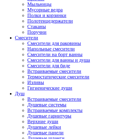
Мыльницы
Мусорные ведра
Полки и корзинки
Полотенцедержатели
Стаканы
Поручни
Смесители
Смесители для раковины
Напольные смесители
Смесители на борт ванны
Смесители для ванны и душа
Смесители для биде
Встраиваемые смесители
Термостатические смесители
Изливы
Гигиенические души
Душ
Встраиваемые смесители
Душевые системы
Встраиваемые комплекты
Душевые гарнитуры
Верхние души
Душевые лейки
Душевые панели
Душевые шланги