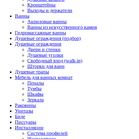
Кронштейны
Выходы и держатели
Ванны
Акриловые ванны
Ванны из искусственного камня
Гидромассажные ванны
Душевые ограждения (подбор)
Душевые ограждения
Двери и стенки
Душевые уголки
Свободный вход (walk-in)
Шторки для ванн
Душевые трапы
Мебель для ванных комнат
Пеналы
Тумбы
Шкафы
Зеркала
Раковины
Унитазы
Биде
Писсуары
Инсталляции
Система профилей
Инсталляции