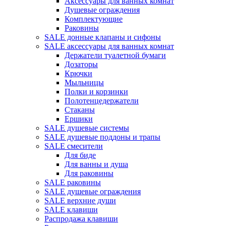
Аксессуары для ванных комнат
Душевые ограждения
Комплектующие
Раковины
SALE донные клапаны и сифоны
SALE аксессуары для ванных комнат
Держатели туалетной бумаги
Дозаторы
Крючки
Мыльницы
Полки и корзинки
Полотенцедержатели
Стаканы
Ершики
SALE душевые системы
SALE душевые поддоны и трапы
SALE смесители
Для биде
Для ванны и душа
Для раковины
SALE раковины
SALE душевые ограждения
SALE верхние души
SALE клавиши
Распродажа клавиши