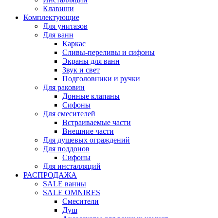
Клавиши
Комплектующие
Для унитазов
Для ванн
Каркас
Сливы-переливы и сифоны
Экраны для ванн
Звук и свет
Подголовники и ручки
Для раковин
Донные клапаны
Сифоны
Для смесителей
Встраиваемые части
Внешние части
Для душевых ограждений
Для поддонов
Сифоны
Для инсталляций
РАСПРОДАЖА
SALE ванны
SALE OMNIRES
Смесители
Душ