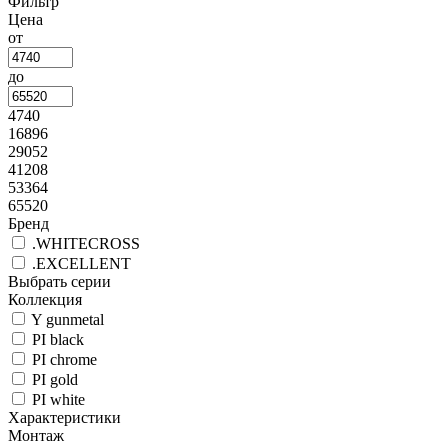
Фильтр
Цена
от
до
4740
16896
29052
41208
53364
65520
Бренд
.WHITECROSS
.EXCELLENT
Выбрать серии
Коллекция
Y gunmetal
PI black
PI chrome
PI gold
PI white
Характеристики
Монтаж