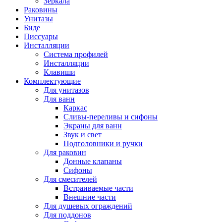
Зеркала
Раковины
Унитазы
Биде
Писсуары
Инсталляции
Система профилей
Инсталляции
Клавиши
Комплектующие
Для унитазов
Для ванн
Каркас
Сливы-переливы и сифоны
Экраны для ванн
Звук и свет
Подголовники и ручки
Для раковин
Донные клапаны
Сифоны
Для смесителей
Встраиваемые части
Внешние части
Для душевых ограждений
Для поддонов