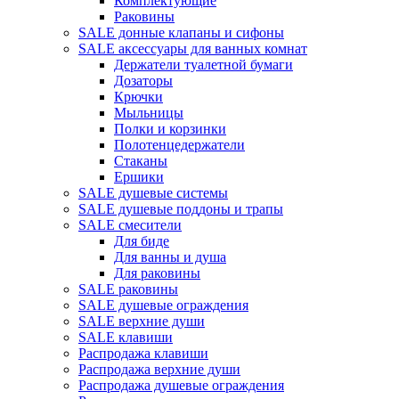
Комплектующие
Раковины
SALE донные клапаны и сифоны
SALE аксессуары для ванных комнат
Держатели туалетной бумаги
Дозаторы
Крючки
Мыльницы
Полки и корзинки
Полотенцедержатели
Стаканы
Ершики
SALE душевые системы
SALE душевые поддоны и трапы
SALE смесители
Для биде
Для ванны и душа
Для раковины
SALE раковины
SALE душевые ограждения
SALE верхние души
SALE клавиши
Распродажа клавиши
Распродажа верхние души
Распродажа душевые ограждения