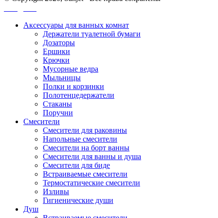
Санджет
Аксессуары для ванных комнат
Держатели туалетной бумаги
Дозаторы
Ершики
Крючки
Мусорные ведра
Мыльницы
Полки и корзинки
Полотенцедержатели
Стаканы
Поручни
Смесители
Смесители для раковины
Напольные смесители
Смесители на борт ванны
Смесители для ванны и душа
Смесители для биде
Встраиваемые смесители
Термостатические смесители
Изливы
Гигиенические души
Душ
Встраиваемые смесители