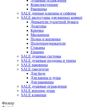
Душевые ограждения
Комплектующие
Раковины
SALE донные клапаны и сифоны
SALE аксессуары для ванных комнат
Держатели туалетной бумаги
Дозаторы
Крючки
Мыльницы
Полки и корзинки
Полотенцедержатели
Стаканы
Ершики
SALE душевые системы
SALE душевые поддоны и трапы
SALE раковины
SALE смесители
Для биде
Для ванны и душа
Для раковины
SALE душевые ограждения
SALE верхние души
SALE клавиши
Фильтр