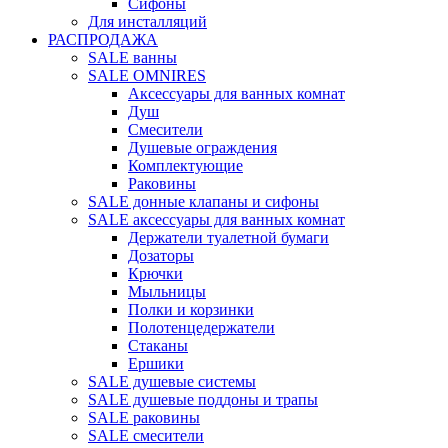
Сифоны
Для инсталляций
РАСПРОДАЖА
SALE ванны
SALE OMNIRES
Аксессуары для ванных комнат
Душ
Смесители
Душевые ограждения
Комплектующие
Раковины
SALE донные клапаны и сифоны
SALE аксессуары для ванных комнат
Держатели туалетной бумаги
Дозаторы
Крючки
Мыльницы
Полки и корзинки
Полотенцедержатели
Стаканы
Ершики
SALE душевые системы
SALE душевые поддоны и трапы
SALE раковины
SALE смесители