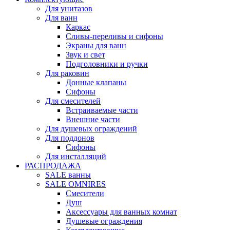
Для унитазов
Для ванн
Каркас
Сливы-переливы и сифоны
Экраны для ванн
Звук и свет
Подголовники и ручки
Для раковин
Донные клапаны
Сифоны
Для смесителей
Встраиваемые части
Внешние части
Для душевых ограждений
Для поддонов
Сифоны
Для инсталляций
РАСПРОДАЖА
SALE ванны
SALE OMNIRES
Смесители
Душ
Аксессуары для ванных комнат
Душевые ограждения