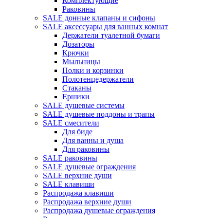
Комплектующие
Раковины
SALE донные клапаны и сифоны
SALE аксессуары для ванных комнат
Держатели туалетной бумаги
Дозаторы
Крючки
Мыльницы
Полки и корзинки
Полотенцедержатели
Стаканы
Ершики
SALE душевые системы
SALE душевые поддоны и трапы
SALE смесители
Для биде
Для ванны и душа
Для раковины
SALE раковины
SALE душевые ограждения
SALE верхние души
SALE клавиши
Распродажа клавиши
Распродажа верхние души
Распродажа душевые ограждения