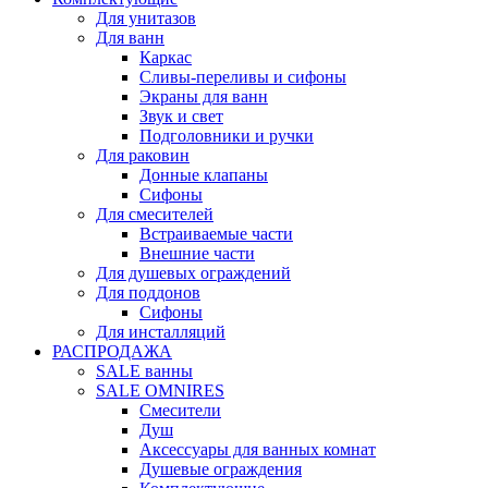
Для унитазов
Для ванн
Каркас
Сливы-переливы и сифоны
Экраны для ванн
Звук и свет
Подголовники и ручки
Для раковин
Донные клапаны
Сифоны
Для смесителей
Встраиваемые части
Внешние части
Для душевых ограждений
Для поддонов
Сифоны
Для инсталляций
РАСПРОДАЖА
SALE ванны
SALE OMNIRES
Смесители
Душ
Аксессуары для ванных комнат
Душевые ограждения