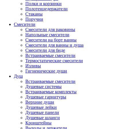
Полки и корзинки
Полотенцедержатели
Стаканы
Поручни
Смесители
Смесители для раковины
Напольные смесители
Смесители на борт ванны
Смесители для ванны и душа
Смесители для биде
Встраиваемые смесители
Термостатические смесители
Изливы
Гигиенические души
Душ
Встраиваемые смесители
Душевые системы
Встраиваемые комплекты
Душевые гарнитуры
Верхние души
Душевые лейки
Душевые панели
Душевые шланги
Кронштейны
Выходы и держатели