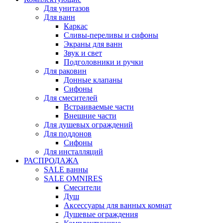
Для унитазов
Для ванн
Каркас
Сливы-переливы и сифоны
Экраны для ванн
Звук и свет
Подголовники и ручки
Для раковин
Донные клапаны
Сифоны
Для смесителей
Встраиваемые части
Внешние части
Для душевых ограждений
Для поддонов
Сифоны
Для инсталляций
РАСПРОДАЖА
SALE ванны
SALE OMNIRES
Смесители
Душ
Аксессуары для ванных комнат
Душевые ограждения