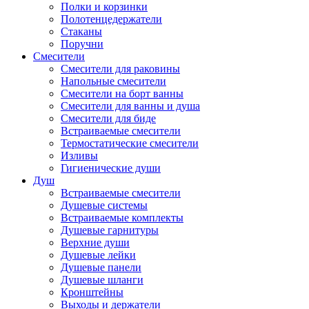
Полки и корзинки
Полотенцедержатели
Стаканы
Поручни
Смесители
Смесители для раковины
Напольные смесители
Смесители на борт ванны
Смесители для ванны и душа
Смесители для биде
Встраиваемые смесители
Термостатические смесители
Изливы
Гигиенические души
Душ
Встраиваемые смесители
Душевые системы
Встраиваемые комплекты
Душевые гарнитуры
Верхние души
Душевые лейки
Душевые панели
Душевые шланги
Кронштейны
Выходы и держатели