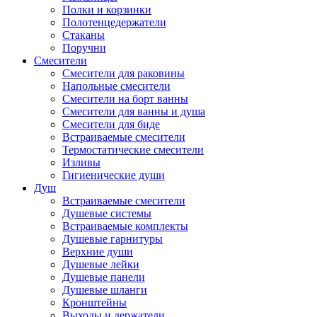
Полки и корзинки
Полотенцедержатели
Стаканы
Поручни
Смесители
Смесители для раковины
Напольные смесители
Смесители на борт ванны
Смесители для ванны и душа
Смесители для биде
Встраиваемые смесители
Термостатические смесители
Изливы
Гигиенические души
Душ
Встраиваемые смесители
Душевые системы
Встраиваемые комплекты
Душевые гарнитуры
Верхние души
Душевые лейки
Душевые панели
Душевые шланги
Кронштейны
Выходы и держатели