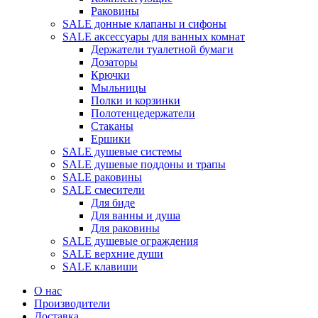
Раковины
SALE донные клапаны и сифоны
SALE аксессуары для ванных комнат
Держатели туалетной бумаги
Дозаторы
Крючки
Мыльницы
Полки и корзинки
Полотенцедержатели
Стаканы
Ершики
SALE душевые системы
SALE душевые поддоны и трапы
SALE раковины
SALE смесители
Для биде
Для ванны и душа
Для раковины
SALE душевые ограждения
SALE верхние души
SALE клавиши
О нас
Производители
Доставка