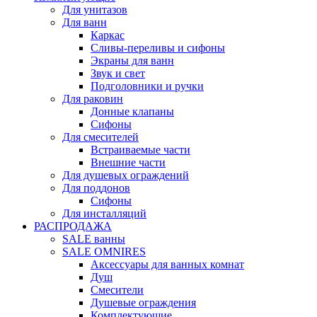
Для унитазов
Для ванн
Каркас
Сливы-переливы и сифоны
Экраны для ванн
Звук и свет
Подголовники и ручки
Для раковин
Донные клапаны
Сифоны
Для смесителей
Встраиваемые части
Внешние части
Для душевых ограждений
Для поддонов
Сифоны
Для инсталляций
РАСПРОДАЖА
SALE ванны
SALE OMNIRES
Аксессуары для ванных комнат
Душ
Смесители
Душевые ограждения
Комплектующие