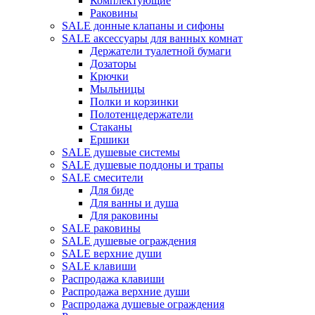
Комплектующие
Раковины
SALE донные клапаны и сифоны
SALE аксессуары для ванных комнат
Держатели туалетной бумаги
Дозаторы
Крючки
Мыльницы
Полки и корзинки
Полотенцедержатели
Стаканы
Ершики
SALE душевые системы
SALE душевые поддоны и трапы
SALE смесители
Для биде
Для ванны и душа
Для раковины
SALE раковины
SALE душевые ограждения
SALE верхние души
SALE клавиши
Распродажа клавиши
Распродажа верхние души
Распродажа душевые ограждения