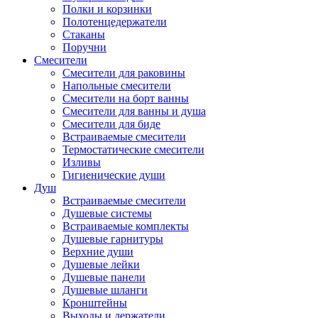
Полки и корзинки
Полотенцедержатели
Стаканы
Поручни
Смесители
Смесители для раковины
Напольные смесители
Смесители на борт ванны
Смесители для ванны и душа
Смесители для биде
Встраиваемые смесители
Термостатические смесители
Изливы
Гигиенические души
Душ
Встраиваемые смесители
Душевые системы
Встраиваемые комплекты
Душевые гарнитуры
Верхние души
Душевые лейки
Душевые панели
Душевые шланги
Кронштейны
Выходы и держатели