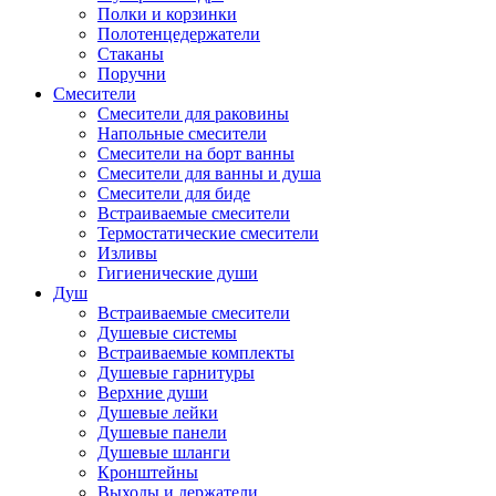
Полки и корзинки
Полотенцедержатели
Стаканы
Поручни
Смесители
Смесители для раковины
Напольные смесители
Смесители на борт ванны
Смесители для ванны и душа
Смесители для биде
Встраиваемые смесители
Термостатические смесители
Изливы
Гигиенические души
Душ
Встраиваемые смесители
Душевые системы
Встраиваемые комплекты
Душевые гарнитуры
Верхние души
Душевые лейки
Душевые панели
Душевые шланги
Кронштейны
Выходы и держатели