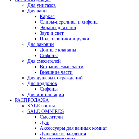
Для унитазов
Для ванн
Каркас
Сливы-переливы и сифоны
Экраны для ванн
Звук и свет
Подголовники и ручки
Для раковин
Донные клапаны
Сифоны
Для смесителей
Встраиваемые части
Внешние части
Для душевых ограждений
Для поддонов
Сифоны
Для инсталляций
РАСПРОДАЖА
SALE ванны
SALE OMNIRES
Смесители
Душ
Аксессуары для ванных комнат
Душевые ограждения