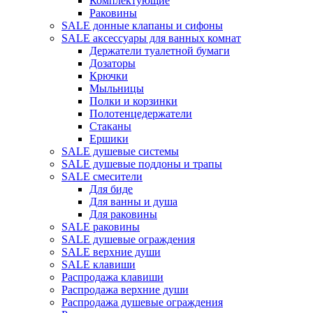
Комплектующие
Раковины
SALE донные клапаны и сифоны
SALE аксессуары для ванных комнат
Держатели туалетной бумаги
Дозаторы
Крючки
Мыльницы
Полки и корзинки
Полотенцедержатели
Стаканы
Ершики
SALE душевые системы
SALE душевые поддоны и трапы
SALE смесители
Для биде
Для ванны и душа
Для раковины
SALE раковины
SALE душевые ограждения
SALE верхние души
SALE клавиши
Распродажа клавиши
Распродажа верхние души
Распродажа душевые ограждения