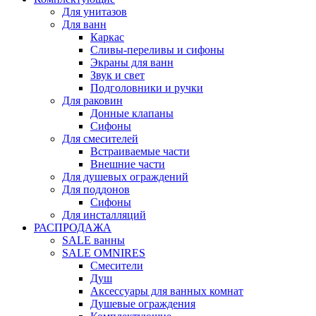
Для унитазов
Для ванн
Каркас
Сливы-переливы и сифоны
Экраны для ванн
Звук и свет
Подголовники и ручки
Для раковин
Донные клапаны
Сифоны
Для смесителей
Встраиваемые части
Внешние части
Для душевых ограждений
Для поддонов
Сифоны
Для инсталляций
РАСПРОДАЖА
SALE ванны
SALE OMNIRES
Смесители
Душ
Аксессуары для ванных комнат
Душевые ограждения