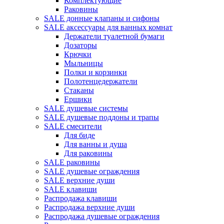
Комплектующие
Раковины
SALE донные клапаны и сифоны
SALE аксессуары для ванных комнат
Держатели туалетной бумаги
Дозаторы
Крючки
Мыльницы
Полки и корзинки
Полотенцедержатели
Стаканы
Ершики
SALE душевые системы
SALE душевые поддоны и трапы
SALE смесители
Для биде
Для ванны и душа
Для раковины
SALE раковины
SALE душевые ограждения
SALE верхние души
SALE клавиши
Распродажа клавиши
Распродажа верхние души
Распродажа душевые ограждения