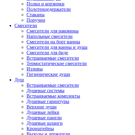
Полки и корзинки
Полотенцедержатели
Стаканы
Поручни
Смесители
Смесители для раковины
Напольные смесители
Смесители на борт ванны
Смесители для ванны и душа
Смесители для биде
Встраиваемые смесители
Термостатические смесители
Изливы
Гигиенические души
Душ
Встраиваемые смесители
Душевые системы
Встраиваемые комплекты
Душевые гарнитуры
Верхние души
Душевые лейки
Душевые панели
Душевые шланги
Кронштейны
Выходы и держатели