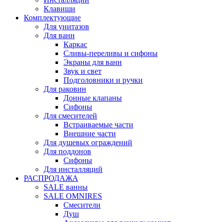
Клавиши
Комплектующие
Для унитазов
Для ванн
Каркас
Сливы-переливы и сифоны
Экраны для ванн
Звук и свет
Подголовники и ручки
Для раковин
Донные клапаны
Сифоны
Для смесителей
Встраиваемые части
Внешние части
Для душевых ограждений
Для поддонов
Сифоны
Для инсталляций
РАСПРОДАЖА
SALE ванны
SALE OMNIRES
Смесители
Душ