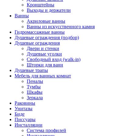
Кронштейны
Выходы и держатели
Ванны
Акриловые ванны
Ванны из искусственного камня
Гидромассажные ванны
Душевые ограждения (подбор)
Душевые ограждения
Двери и стенки
Душевые уголки
Свободный вход (walk-in)
Шторки для ванн
Душевые трапы
Мебель для ванных комнат
Пеналы
Тумбы
Шкафы
Зеркала
Раковины
Унитазы
Биде
Писсуары
Инсталляции
Система профилей
Инсталляции