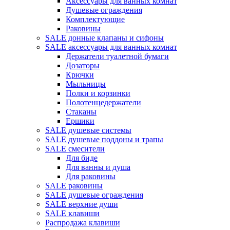
Аксессуары для ванных комнат
Душевые ограждения
Комплектующие
Раковины
SALE донные клапаны и сифоны
SALE аксессуары для ванных комнат
Держатели туалетной бумаги
Дозаторы
Крючки
Мыльницы
Полки и корзинки
Полотенцедержатели
Стаканы
Ершики
SALE душевые системы
SALE душевые поддоны и трапы
SALE смесители
Для биде
Для ванны и душа
Для раковины
SALE раковины
SALE душевые ограждения
SALE верхние души
SALE клавиши
Распродажа клавиши