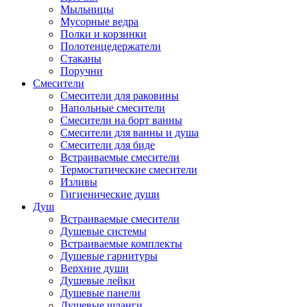
Мыльницы
Мусорные ведра
Полки и корзинки
Полотенцедержатели
Стаканы
Поручни
Смесители
Смесители для раковины
Напольные смесители
Смесители на борт ванны
Смесители для ванны и душа
Смесители для биде
Встраиваемые смесители
Термостатические смесители
Изливы
Гигиенические души
Душ
Встраиваемые смесители
Душевые системы
Встраиваемые комплекты
Душевые гарнитуры
Верхние души
Душевые лейки
Душевые панели
Душевые шланги