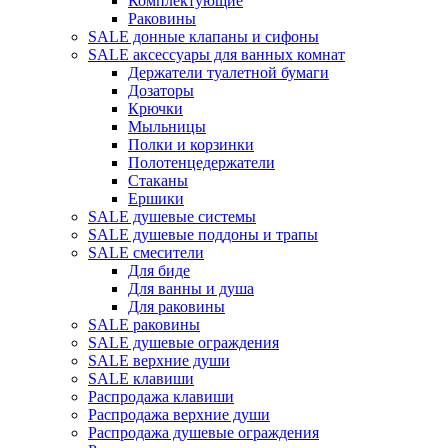
Комплектующие
Раковины
SALE донные клапаны и сифоны
SALE аксессуары для ванных комнат
Держатели туалетной бумаги
Дозаторы
Крючки
Мыльницы
Полки и корзинки
Полотенцедержатели
Стаканы
Ершики
SALE душевые системы
SALE душевые поддоны и трапы
SALE смесители
Для биде
Для ванны и душа
Для раковины
SALE раковины
SALE душевые ограждения
SALE верхние души
SALE клавиши
Распродажа клавиши
Распродажа верхние души
Распродажа душевые ограждения