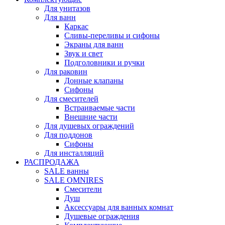
Для унитазов
Для ванн
Каркас
Сливы-переливы и сифоны
Экраны для ванн
Звук и свет
Подголовники и ручки
Для раковин
Донные клапаны
Сифоны
Для смесителей
Встраиваемые части
Внешние части
Для душевых ограждений
Для поддонов
Сифоны
Для инсталляций
РАСПРОДАЖА
SALE ванны
SALE OMNIRES
Смесители
Душ
Аксессуары для ванных комнат
Душевые ограждения