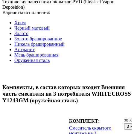
Технология нанесения покрытия: PVD (Physical Vapor
Deposition)
Варианты исполнения:
Хром
Черный матовый
Золото
Золото брашированное
Никель брашированный
Антрацит
Медь брашированная
Оружейная сталь
Комплекты, в состав которых входит Внешняя
часть смесителя на 3 потребителя WHITECROSS
Y1243GM (оружейная сталь)
КОМПЛЕКТ:
39 86
В к
Смеситель скрытого
монтажа на 3