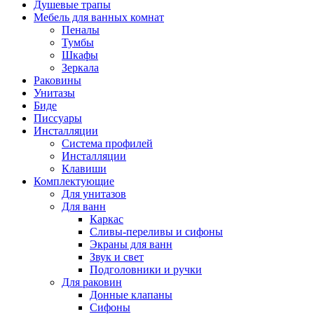
Душевые трапы
Мебель для ванных комнат
Пеналы
Тумбы
Шкафы
Зеркала
Раковины
Унитазы
Биде
Писсуары
Инсталляции
Система профилей
Инсталляции
Клавиши
Комплектующие
Для унитазов
Для ванн
Каркас
Сливы-переливы и сифоны
Экраны для ванн
Звук и свет
Подголовники и ручки
Для раковин
Донные клапаны
Сифоны