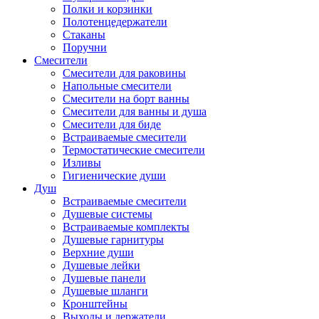
Полки и корзинки
Полотенцедержатели
Стаканы
Поручни
Смесители
Смесители для раковины
Напольные смесители
Смесители на борт ванны
Смесители для ванны и душа
Смесители для биде
Встраиваемые смесители
Термостатические смесители
Изливы
Гигиенические души
Душ
Встраиваемые смесители
Душевые системы
Встраиваемые комплекты
Душевые гарнитуры
Верхние души
Душевые лейки
Душевые панели
Душевые шланги
Кронштейны
Выходы и держатели