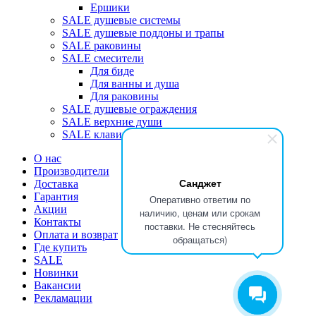
Ершики
SALE душевые системы
SALE душевые поддоны и трапы
SALE раковины
SALE смесители
Для биде
Для ванны и душа
Для раковины
SALE душевые ограждения
SALE верхние души
SALE клавиши
О нас
Производители
Санджет
Доставка
Гарантия
Оперативно ответим по
Акции
наличию, ценам или срокам
Контакты
поставки. Не стесняйтесь
Оплата и возврат
обращаться)
Где купить
SALE
Новинки
Вакансии
Рекламации