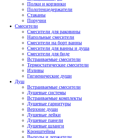
Полки и корзинки
Полотенцедержатели
Стаканы
Поручни
Смесители
Смесители для раковины
Напольные смесители
Смесители на борт ванны
Смесители для ванны и душа
Смесители для биде
Встраиваемые смесители
Термостатические смесители
Изливы
Гигиенические души
Душ
Встраиваемые смесители
Душевые системы
Встраиваемые комплекты
Душевые гарнитуры
Верхние души
Душевые лейки
Душевые панели
Душевые шланги
Кронштейны
Выходы и держатели