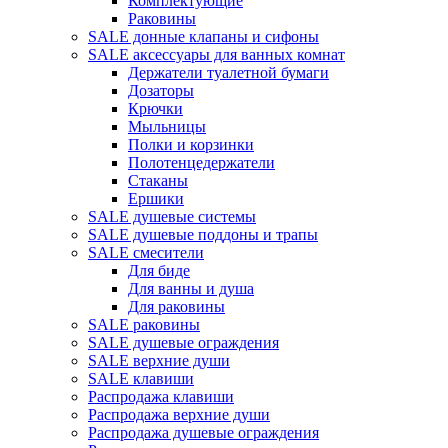
Комплектующие
Раковины
SALE донные клапаны и сифоны
SALE аксессуары для ванных комнат
Держатели туалетной бумаги
Дозаторы
Крючки
Мыльницы
Полки и корзинки
Полотенцедержатели
Стаканы
Ершики
SALE душевые системы
SALE душевые поддоны и трапы
SALE смесители
Для биде
Для ванны и душа
Для раковины
SALE раковины
SALE душевые ограждения
SALE верхние души
SALE клавиши
Распродажа клавиши
Распродажа верхние души
Распродажа душевые ограждения