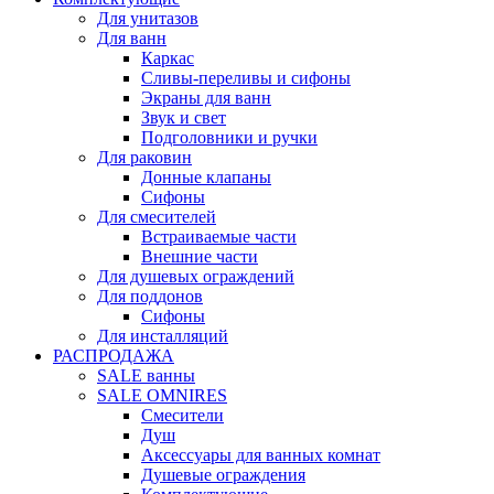
Для унитазов
Для ванн
Каркас
Сливы-переливы и сифоны
Экраны для ванн
Звук и свет
Подголовники и ручки
Для раковин
Донные клапаны
Сифоны
Для смесителей
Встраиваемые части
Внешние части
Для душевых ограждений
Для поддонов
Сифоны
Для инсталляций
РАСПРОДАЖА
SALE ванны
SALE OMNIRES
Смесители
Душ
Аксессуары для ванных комнат
Душевые ограждения