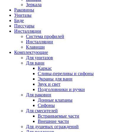
Зеркала
Раковины
Унитазы
Биде
Писсуары
Инсталляции
Система профилей
Инсталляции
Клавиши
Комплектующие
Для унитазов
Для ванн
Каркас
Сливы-переливы и сифоны
Экраны для ванн
Звук и свет
Подголовники и ручки
Для раковин
Донные клапаны
Сифоны
Для смесителей
Встраиваемые части
Внешние части
Для душевых ограждений
Для поддонов