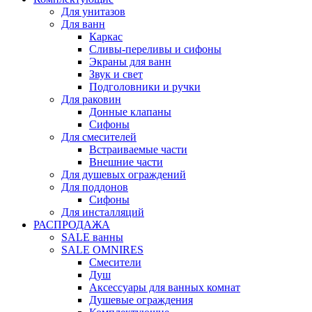
Для унитазов
Для ванн
Каркас
Сливы-переливы и сифоны
Экраны для ванн
Звук и свет
Подголовники и ручки
Для раковин
Донные клапаны
Сифоны
Для смесителей
Встраиваемые части
Внешние части
Для душевых ограждений
Для поддонов
Сифоны
Для инсталляций
РАСПРОДАЖА
SALE ванны
SALE OMNIRES
Смесители
Душ
Аксессуары для ванных комнат
Душевые ограждения