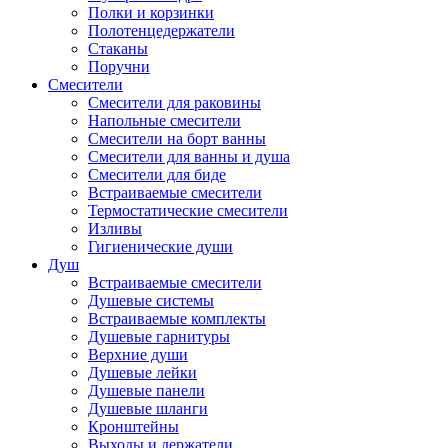
Полки и корзинки
Полотенцедержатели
Стаканы
Поручни
Смесители
Смесители для раковины
Напольные смесители
Смесители на борт ванны
Смесители для ванны и душа
Смесители для биде
Встраиваемые смесители
Термостатические смесители
Изливы
Гигиенические души
Душ
Встраиваемые смесители
Душевые системы
Встраиваемые комплекты
Душевые гарнитуры
Верхние души
Душевые лейки
Душевые панели
Душевые шланги
Кронштейны
Выходы и держатели