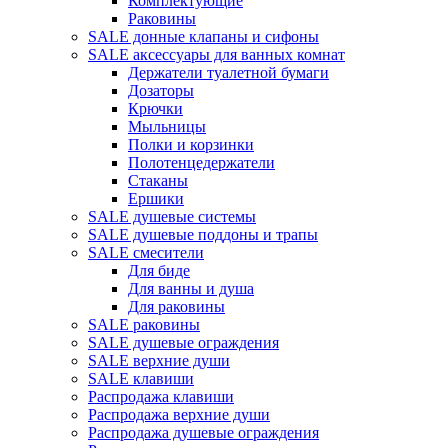
Комплектующие
Раковины
SALE донные клапаны и сифоны
SALE аксессуары для ванных комнат
Держатели туалетной бумаги
Дозаторы
Крючки
Мыльницы
Полки и корзинки
Полотенцедержатели
Стаканы
Ершики
SALE душевые системы
SALE душевые поддоны и трапы
SALE смесители
Для биде
Для ванны и душа
Для раковины
SALE раковины
SALE душевые ограждения
SALE верхние души
SALE клавиши
Распродажа клавиши
Распродажа верхние души
Распродажа душевые ограждения