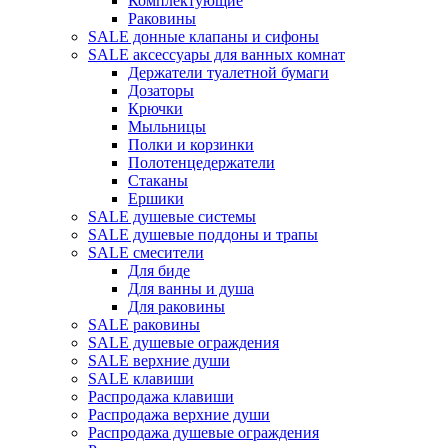
Комплектующие
Раковины
SALE донные клапаны и сифоны
SALE аксессуары для ванных комнат
Держатели туалетной бумаги
Дозаторы
Крючки
Мыльницы
Полки и корзинки
Полотенцедержатели
Стаканы
Ершики
SALE душевые системы
SALE душевые поддоны и трапы
SALE смесители
Для биде
Для ванны и душа
Для раковины
SALE раковины
SALE душевые ограждения
SALE верхние души
SALE клавиши
Распродажа клавиши
Распродажа верхние души
Распродажа душевые ограждения