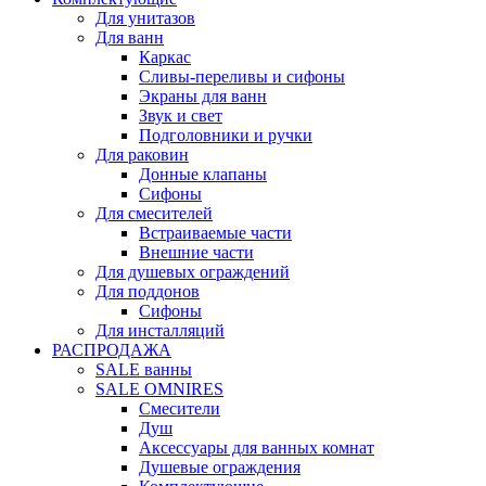
Для унитазов
Для ванн
Каркас
Сливы-переливы и сифоны
Экраны для ванн
Звук и свет
Подголовники и ручки
Для раковин
Донные клапаны
Сифоны
Для смесителей
Встраиваемые части
Внешние части
Для душевых ограждений
Для поддонов
Сифоны
Для инсталляций
РАСПРОДАЖА
SALE ванны
SALE OMNIRES
Смесители
Душ
Аксессуары для ванных комнат
Душевые ограждения