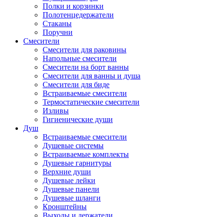
Полки и корзинки
Полотенцедержатели
Стаканы
Поручни
Смесители
Смесители для раковины
Напольные смесители
Смесители на борт ванны
Смесители для ванны и душа
Смесители для биде
Встраиваемые смесители
Термостатические смесители
Изливы
Гигиенические души
Душ
Встраиваемые смесители
Душевые системы
Встраиваемые комплекты
Душевые гарнитуры
Верхние души
Душевые лейки
Душевые панели
Душевые шланги
Кронштейны
Выходы и держатели