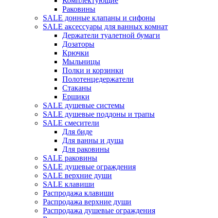
Комплектующие
Раковины
SALE донные клапаны и сифоны
SALE аксессуары для ванных комнат
Держатели туалетной бумаги
Дозаторы
Крючки
Мыльницы
Полки и корзинки
Полотенцедержатели
Стаканы
Ершики
SALE душевые системы
SALE душевые поддоны и трапы
SALE смесители
Для биде
Для ванны и душа
Для раковины
SALE раковины
SALE душевые ограждения
SALE верхние души
SALE клавиши
Распродажа клавиши
Распродажа верхние души
Распродажа душевые ограждения