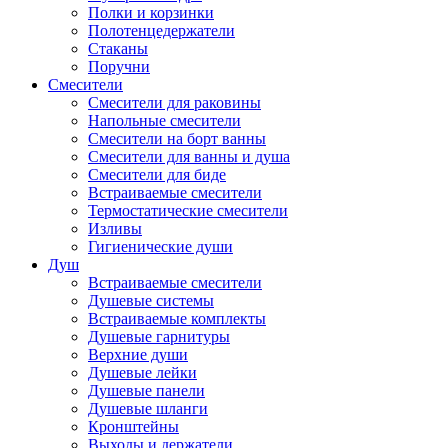
Полки и корзинки
Полотенцедержатели
Стаканы
Поручни
Смесители
Смесители для раковины
Напольные смесители
Смесители на борт ванны
Смесители для ванны и душа
Смесители для биде
Встраиваемые смесители
Термостатические смесители
Изливы
Гигиенические души
Душ
Встраиваемые смесители
Душевые системы
Встраиваемые комплекты
Душевые гарнитуры
Верхние души
Душевые лейки
Душевые панели
Душевые шланги
Кронштейны
Выходы и держатели