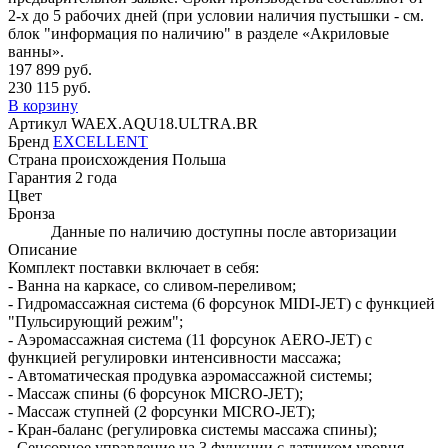
2-х до 5 рабочих дней (при условии наличия пустышки - см.
блок "информация по наличию" в разделе «Акриловые
ванны».
197 899 руб.
230 115 руб.
В корзину
Артикул
WAEX.AQU18.ULTRA.BR
Бренд
EXCELLENT
Страна происхождения
Польша
Гарантия
2 года
Цвет
Бронза
Данные по наличию доступны после авторизации
Описание
Комплект поставки включает в себя:
- Ванна на каркасе, со сливом-переливом;
- Гидромассажная система (6 форсунок MIDI-JET) с функцией
"Пульсирующий режим";
- Аэромассажная система (11 форсунок AERO-JET) с
функцией регулировки интенсивности массажа;
- Автоматическая продувка аэромассажной системы;
- Массаж спины (6 форсунок MICRO-JET);
- Массаж ступней (2 форсунки MICRO-JET);
- Кран-баланс (регулировка системы массажа спины);
- Сенсорное управление на 3 функции с датчиком уровня