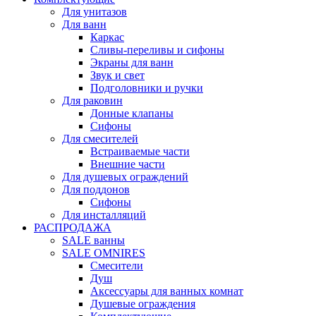
Для унитазов
Для ванн
Каркас
Сливы-переливы и сифоны
Экраны для ванн
Звук и свет
Подголовники и ручки
Для раковин
Донные клапаны
Сифоны
Для смесителей
Встраиваемые части
Внешние части
Для душевых ограждений
Для поддонов
Сифоны
Для инсталляций
РАСПРОДАЖА
SALE ванны
SALE OMNIRES
Смесители
Душ
Аксессуары для ванных комнат
Душевые ограждения