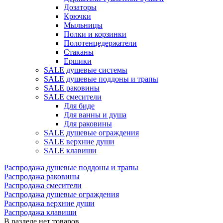
Дозаторы
Крючки
Мыльницы
Полки и корзинки
Полотенцедержатели
Стаканы
Ершики
SALE душевые системы
SALE душевые поддоны и трапы
SALE раковины
SALE смесители
Для биде
Для ванны и душа
Для раковины
SALE душевые ограждения
SALE верхние души
SALE клавиши
Распродажа душевые поддоны и трапы
Распродажа раковины
Распродажа смесители
Распродажа душевые ограждения
Распродажа верхние души
Распродажа клавиши
В разделе нет товаров