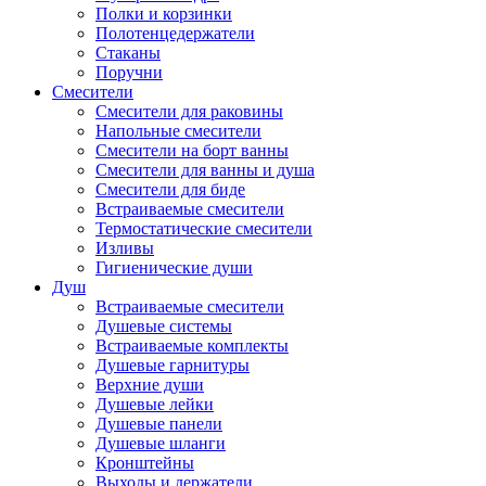
Полки и корзинки
Полотенцедержатели
Стаканы
Поручни
Смесители
Смесители для раковины
Напольные смесители
Смесители на борт ванны
Смесители для ванны и душа
Смесители для биде
Встраиваемые смесители
Термостатические смесители
Изливы
Гигиенические души
Душ
Встраиваемые смесители
Душевые системы
Встраиваемые комплекты
Душевые гарнитуры
Верхние души
Душевые лейки
Душевые панели
Душевые шланги
Кронштейны
Выходы и держатели