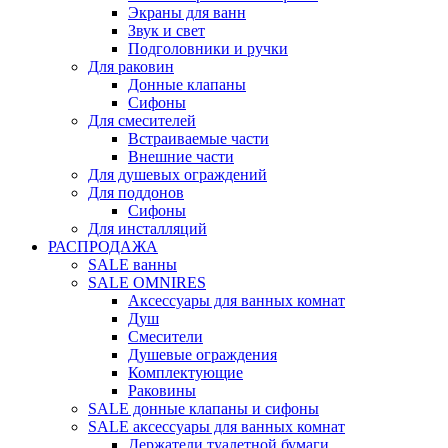
Экраны для ванн
Звук и свет
Подголовники и ручки
Для раковин
Донные клапаны
Сифоны
Для смесителей
Встраиваемые части
Внешние части
Для душевых ограждений
Для поддонов
Сифоны
Для инсталляций
РАСПРОДАЖА
SALE ванны
SALE OMNIRES
Аксессуары для ванных комнат
Душ
Смесители
Душевые ограждения
Комплектующие
Раковины
SALE донные клапаны и сифоны
SALE аксессуары для ванных комнат
Держатели туалетной бумаги