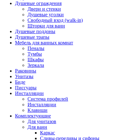
Душевые ограждения
Двери и стенки
Душевые уголки
Свободный вход (walk-in)
Шторки для ванн
Душевые поддоны
Душевые трапы
Мебель для ванных комнат
Пеналы
Тумбы
Шкафы
Зеркала
Раковины
Унитазы
Биде
Писсуары
Инсталляции
Система профилей
Инсталляции
Клавиши
Комплектующие
Для унитазов
Для ванн
Каркас
Сливы-переливы и сифоны