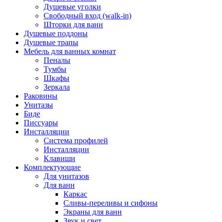
Душевые уголки
Свободный вход (walk-in)
Шторки для ванн
Душевые поддоны
Душевые трапы
Мебель для ванных комнат
Пеналы
Тумбы
Шкафы
Зеркала
Раковины
Унитазы
Биде
Писсуары
Инсталляции
Система профилей
Инсталляции
Клавиши
Комплектующие
Для унитазов
Для ванн
Каркас
Сливы-переливы и сифоны
Экраны для ванн
Звук и свет