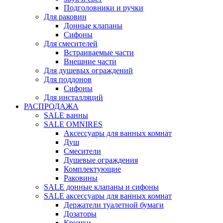
Подголовники и ручки
Для раковин
Донные клапаны
Сифоны
Для смесителей
Встраиваемые части
Внешние части
Для душевых ограждений
Для поддонов
Сифоны
Для инсталляций
РАСПРОДАЖА
SALE ванны
SALE OMNIRES
Аксессуары для ванных комнат
Душ
Смесители
Душевые ограждения
Комплектующие
Раковины
SALE донные клапаны и сифоны
SALE аксессуары для ванных комнат
Держатели туалетной бумаги
Дозаторы
Крючки