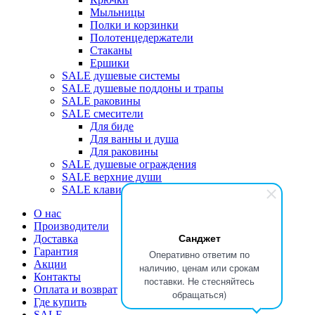
Мыльницы
Полки и корзинки
Полотенцедержатели
Стаканы
Ершики
SALE душевые системы
SALE душевые поддоны и трапы
SALE раковины
SALE смесители
Для биде
Для ванны и душа
Для раковины
SALE душевые ограждения
SALE верхние души
SALE клавиши
О нас
Производители
Санджет
Доставка
Гарантия
Оперативно ответим по
Акции
наличию, ценам или срокам
Контакты
поставки. Не стесняйтесь
Оплата и возврат
обращаться)
Где купить
SALE