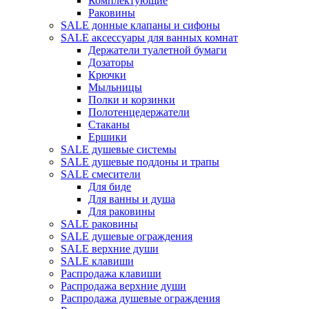
Комплектующие
Раковины
SALE донные клапаны и сифоны
SALE аксессуары для ванных комнат
Держатели туалетной бумаги
Дозаторы
Крючки
Мыльницы
Полки и корзинки
Полотенцедержатели
Стаканы
Ершики
SALE душевые системы
SALE душевые поддоны и трапы
SALE смесители
Для биде
Для ванны и душа
Для раковины
SALE раковины
SALE душевые ограждения
SALE верхние души
SALE клавиши
Распродажа клавиши
Распродажа верхние души
Распродажа душевые ограждения