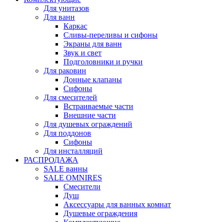
Для унитазов
Для ванн
Каркас
Сливы-переливы и сифоны
Экраны для ванн
Звук и свет
Подголовники и ручки
Для раковин
Донные клапаны
Сифоны
Для смесителей
Встраиваемые части
Внешние части
Для душевых ограждений
Для поддонов
Сифоны
Для инсталляций
РАСПРОДАЖА
SALE ванны
SALE OMNIRES
Смесители
Душ
Аксессуары для ванных комнат
Душевые ограждения