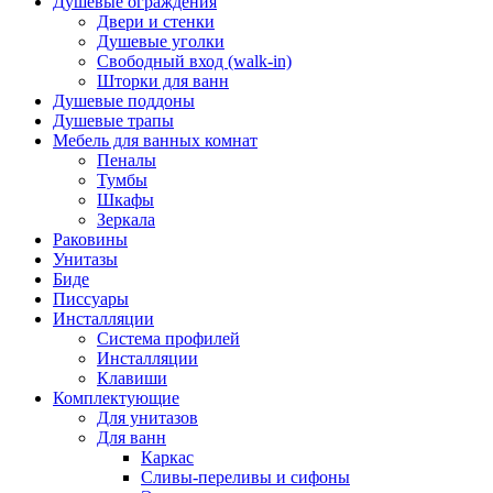
Душевые ограждения
Двери и стенки
Душевые уголки
Свободный вход (walk-in)
Шторки для ванн
Душевые поддоны
Душевые трапы
Мебель для ванных комнат
Пеналы
Тумбы
Шкафы
Зеркала
Раковины
Унитазы
Биде
Писсуары
Инсталляции
Система профилей
Инсталляции
Клавиши
Комплектующие
Для унитазов
Для ванн
Каркас
Сливы-переливы и сифоны