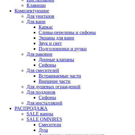
Клавиши
Комплектующие
Для унитазов
Для ванн
Каркас
Сливы-переливы и сифоны
Экраны для ванн
Звук и свет
Подголовники и ручки
Для раковин
Донные клапаны
Сифоны
Для смесителей
Встраиваемые части
Внешние части
Для душевых ограждений
Для поддонов
Сифоны
Для инсталляций
РАСПРОДАЖА
SALE ванны
SALE OMNIRES
Смесители
Душ