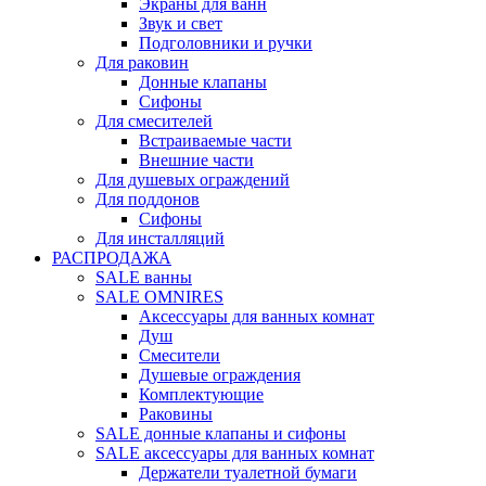
Экраны для ванн
Звук и свет
Подголовники и ручки
Для раковин
Донные клапаны
Сифоны
Для смесителей
Встраиваемые части
Внешние части
Для душевых ограждений
Для поддонов
Сифоны
Для инсталляций
РАСПРОДАЖА
SALE ванны
SALE OMNIRES
Аксессуары для ванных комнат
Душ
Смесители
Душевые ограждения
Комплектующие
Раковины
SALE донные клапаны и сифоны
SALE аксессуары для ванных комнат
Держатели туалетной бумаги