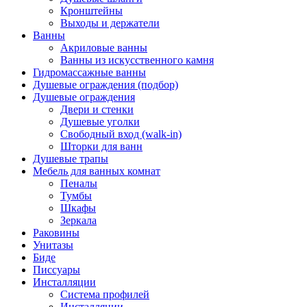
Кронштейны
Выходы и держатели
Ванны
Акриловые ванны
Ванны из искусственного камня
Гидромассажные ванны
Душевые ограждения (подбор)
Душевые ограждения
Двери и стенки
Душевые уголки
Свободный вход (walk-in)
Шторки для ванн
Душевые трапы
Мебель для ванных комнат
Пеналы
Тумбы
Шкафы
Зеркала
Раковины
Унитазы
Биде
Писсуары
Инсталляции
Система профилей
Инсталляции