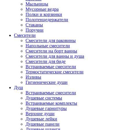
Мыльницы
Мусорные ведра
Полки и корзинки
Полотенцедержатели
Стаканы
Поручни
Смесители
Смесители для раковины
Напольные смесители
Смесители на борт ванны
Смесители для ванны и душа
Смесители для биде
Встраиваемые смесители
Термостатические смесители
Изливы
Гигиенические души
Душ
Встраиваемые смесители
Душевые системы
Встраиваемые комплекты
Душевые гарнитуры
Верхние души
Душевые лейки
Душевые панели
Душевые шланги