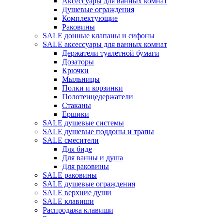
Аксессуары для ванных комнат
Душевые ограждения
Комплектующие
Раковины
SALE донные клапаны и сифоны
SALE аксессуары для ванных комнат
Держатели туалетной бумаги
Дозаторы
Крючки
Мыльницы
Полки и корзинки
Полотенцедержатели
Стаканы
Ершики
SALE душевые системы
SALE душевые поддоны и трапы
SALE смесители
Для биде
Для ванны и душа
Для раковины
SALE раковины
SALE душевые ограждения
SALE верхние души
SALE клавиши
Распродажа клавиши