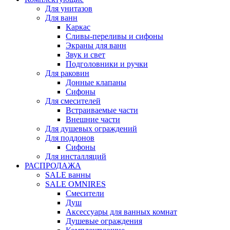
Для унитазов
Для ванн
Каркас
Сливы-переливы и сифоны
Экраны для ванн
Звук и свет
Подголовники и ручки
Для раковин
Донные клапаны
Сифоны
Для смесителей
Встраиваемые части
Внешние части
Для душевых ограждений
Для поддонов
Сифоны
Для инсталляций
РАСПРОДАЖА
SALE ванны
SALE OMNIRES
Смесители
Душ
Аксессуары для ванных комнат
Душевые ограждения