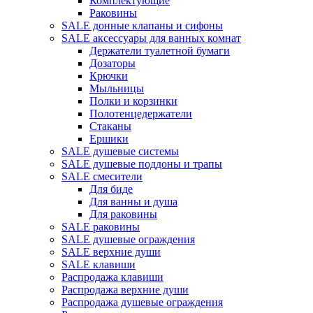
Комплектующие
Раковины
SALE донные клапаны и сифоны
SALE аксессуары для ванных комнат
Держатели туалетной бумаги
Дозаторы
Крючки
Мыльницы
Полки и корзинки
Полотенцедержатели
Стаканы
Ершики
SALE душевые системы
SALE душевые поддоны и трапы
SALE смесители
Для биде
Для ванны и душа
Для раковины
SALE раковины
SALE душевые ограждения
SALE верхние души
SALE клавиши
Распродажа клавиши
Распродажа верхние души
Распродажа душевые ограждения