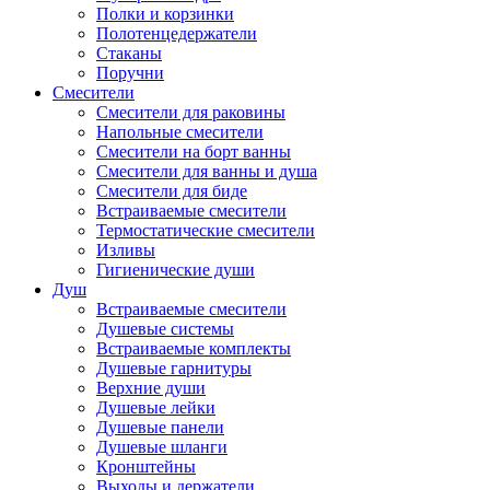
Полки и корзинки
Полотенцедержатели
Стаканы
Поручни
Смесители
Смесители для раковины
Напольные смесители
Смесители на борт ванны
Смесители для ванны и душа
Смесители для биде
Встраиваемые смесители
Термостатические смесители
Изливы
Гигиенические души
Душ
Встраиваемые смесители
Душевые системы
Встраиваемые комплекты
Душевые гарнитуры
Верхние души
Душевые лейки
Душевые панели
Душевые шланги
Кронштейны
Выходы и держатели