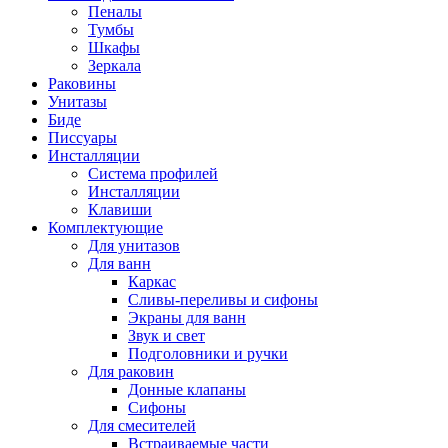
Пеналы
Тумбы
Шкафы
Зеркала
Раковины
Унитазы
Биде
Писсуары
Инсталляции
Система профилей
Инсталляции
Клавиши
Комплектующие
Для унитазов
Для ванн
Каркас
Сливы-переливы и сифоны
Экраны для ванн
Звук и свет
Подголовники и ручки
Для раковин
Донные клапаны
Сифоны
Для смесителей
Встраиваемые части