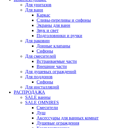
Для унитазов
Для ванн
Каркас
Сливы-переливы и сифоны
Экраны для ванн
Звук и свет
Подголовники и ручки
Для раковин
Донные клапаны
Сифоны
Для смесителей
Встраиваемые части
Внешние части
Для душевых ограждений
Для поддонов
Сифоны
Для инсталляций
РАСПРОДАЖА
SALE ванны
SALE OMNIRES
Смесители
Душ
Аксессуары для ванных комнат
Душевые ограждения