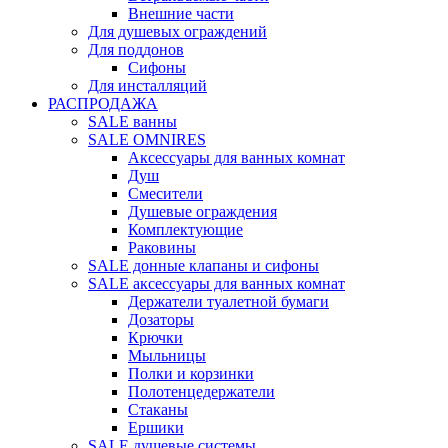
Внешние части
Для душевых ограждений
Для поддонов
Сифоны
Для инсталляций
РАСПРОДАЖА
SALE ванны
SALE OMNIRES
Аксессуары для ванных комнат
Душ
Смесители
Душевые ограждения
Комплектующие
Раковины
SALE донные клапаны и сифоны
SALE аксессуары для ванных комнат
Держатели туалетной бумаги
Дозаторы
Крючки
Мыльницы
Полки и корзинки
Полотенцедержатели
Стаканы
Ершики
SALE душевые системы