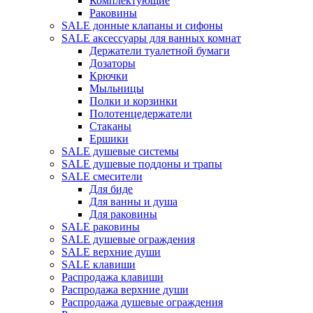
Комплектующие
Раковины
SALE донные клапаны и сифоны
SALE аксессуары для ванных комнат
Держатели туалетной бумаги
Дозаторы
Крючки
Мыльницы
Полки и корзинки
Полотенцедержатели
Стаканы
Ершики
SALE душевые системы
SALE душевые поддоны и трапы
SALE смесители
Для биде
Для ванны и душа
Для раковины
SALE раковины
SALE душевые ограждения
SALE верхние души
SALE клавиши
Распродажа клавиши
Распродажа верхние души
Распродажа душевые ограждения