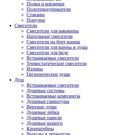
Полки и корзинки
Полотенцедержатели
Стаканы
Поручни
Смесители
Смесители для раковины
Напольные смесители
Смесители на борт ванны
Смесители для ванны и душа
Смесители для биде
Встраиваемые смесители
Термостатические смесители
Изливы
Гигиенические души
Душ
Встраиваемые смесители
Душевые системы
Встраиваемые комплекты
Душевые гарнитуры
Верхние души
Душевые лейки
Душевые панели
Душевые шланги
Кронштейны
Выходы и держатели