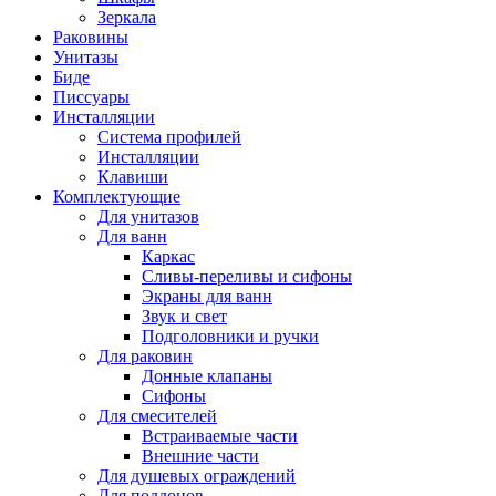
Зеркала
Раковины
Унитазы
Биде
Писсуары
Инсталляции
Система профилей
Инсталляции
Клавиши
Комплектующие
Для унитазов
Для ванн
Каркас
Сливы-переливы и сифоны
Экраны для ванн
Звук и свет
Подголовники и ручки
Для раковин
Донные клапаны
Сифоны
Для смесителей
Встраиваемые части
Внешние части
Для душевых ограждений
Для поддонов