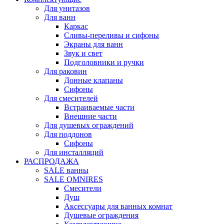
Для унитазов
Для ванн
Каркас
Сливы-переливы и сифоны
Экраны для ванн
Звук и свет
Подголовники и ручки
Для раковин
Донные клапаны
Сифоны
Для смесителей
Встраиваемые части
Внешние части
Для душевых ограждений
Для поддонов
Сифоны
Для инсталляций
РАСПРОДАЖА
SALE ванны
SALE OMNIRES
Смесители
Душ
Аксессуары для ванных комнат
Душевые ограждения