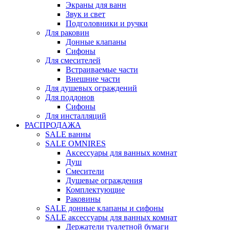
Экраны для ванн
Звук и свет
Подголовники и ручки
Для раковин
Донные клапаны
Сифоны
Для смесителей
Встраиваемые части
Внешние части
Для душевых ограждений
Для поддонов
Сифоны
Для инсталляций
РАСПРОДАЖА
SALE ванны
SALE OMNIRES
Аксессуары для ванных комнат
Душ
Смесители
Душевые ограждения
Комплектующие
Раковины
SALE донные клапаны и сифоны
SALE аксессуары для ванных комнат
Держатели туалетной бумаги