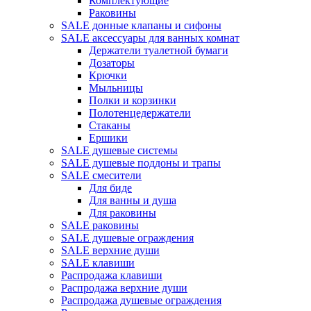
Комплектующие
Раковины
SALE донные клапаны и сифоны
SALE аксессуары для ванных комнат
Держатели туалетной бумаги
Дозаторы
Крючки
Мыльницы
Полки и корзинки
Полотенцедержатели
Стаканы
Ершики
SALE душевые системы
SALE душевые поддоны и трапы
SALE смесители
Для биде
Для ванны и душа
Для раковины
SALE раковины
SALE душевые ограждения
SALE верхние души
SALE клавиши
Распродажа клавиши
Распродажа верхние души
Распродажа душевые ограждения