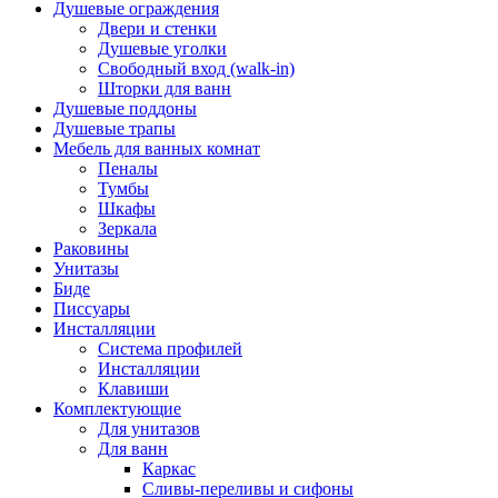
Душевые ограждения
Двери и стенки
Душевые уголки
Свободный вход (walk-in)
Шторки для ванн
Душевые поддоны
Душевые трапы
Мебель для ванных комнат
Пеналы
Тумбы
Шкафы
Зеркала
Раковины
Унитазы
Биде
Писсуары
Инсталляции
Система профилей
Инсталляции
Клавиши
Комплектующие
Для унитазов
Для ванн
Каркас
Сливы-переливы и сифоны