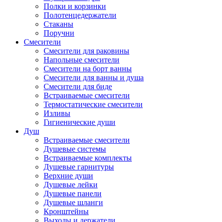
Полки и корзинки
Полотенцедержатели
Стаканы
Поручни
Смесители
Смесители для раковины
Напольные смесители
Смесители на борт ванны
Смесители для ванны и душа
Смесители для биде
Встраиваемые смесители
Термостатические смесители
Изливы
Гигиенические души
Душ
Встраиваемые смесители
Душевые системы
Встраиваемые комплекты
Душевые гарнитуры
Верхние души
Душевые лейки
Душевые панели
Душевые шланги
Кронштейны
Выходы и держатели