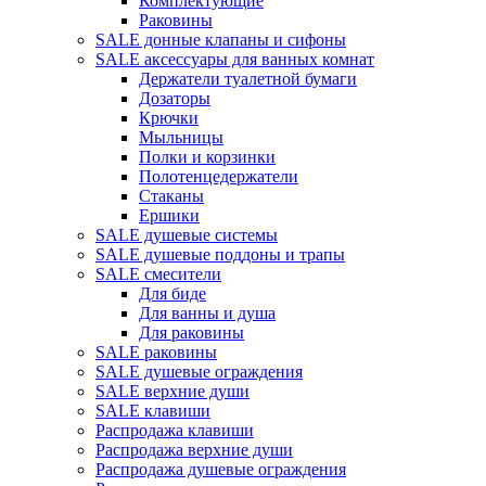
Комплектующие
Раковины
SALE донные клапаны и сифоны
SALE аксессуары для ванных комнат
Держатели туалетной бумаги
Дозаторы
Крючки
Мыльницы
Полки и корзинки
Полотенцедержатели
Стаканы
Ершики
SALE душевые системы
SALE душевые поддоны и трапы
SALE смесители
Для биде
Для ванны и душа
Для раковины
SALE раковины
SALE душевые ограждения
SALE верхние души
SALE клавиши
Распродажа клавиши
Распродажа верхние души
Распродажа душевые ограждения