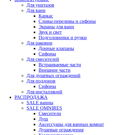
Для унитазов
Для ванн
Каркас
Сливы-переливы и сифоны
Экраны для ванн
Звук и свет
Подголовники и ручки
Для раковин
Донные клапаны
Сифоны
Для смесителей
Встраиваемые части
Внешние части
Для душевых ограждений
Для поддонов
Сифоны
Для инсталляций
РАСПРОДАЖА
SALE ванны
SALE OMNIRES
Смесители
Душ
Аксессуары для ванных комнат
Душевые ограждения