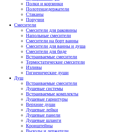
Полки и корзинки
Полотенцедержатели
Стаканы
Поручни
Смесители
Смесители для раковины
Напольные смесители
Смесители на борт ванны
Смесители для ванны и душа
Смесители для биде
Встраиваемые смесители
Термостатические смесители
Изливы
Гигиенические души
Душ
Встраиваемые смесители
Душевые системы
Встраиваемые комплекты
Душевые гарнитуры
Верхние души
Душевые лейки
Душевые панели
Душевые шланги
Кронштейны
Выходы и держатели