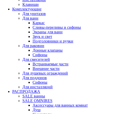
Клавиши
Комплектующие
Для унитазов
Для ванн
Каркас
Сливы-переливы и сифоны
Экраны для ванн
Звук и свет
Подголовники и ручки
Для раковин
Донные клапаны
Сифоны
Для смесителей
Встраиваемые части
Внешние части
Для душевых ограждений
Для поддонов
Сифоны
Для инсталляций
РАСПРОДАЖА
SALE ванны
SALE OMNIRES
Аксессуары для ванных комнат
Душ