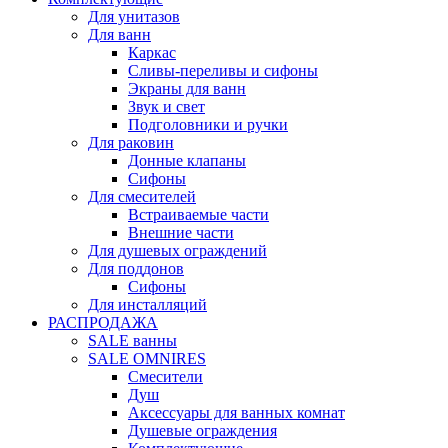
Для унитазов
Для ванн
Каркас
Сливы-переливы и сифоны
Экраны для ванн
Звук и свет
Подголовники и ручки
Для раковин
Донные клапаны
Сифоны
Для смесителей
Встраиваемые части
Внешние части
Для душевых ограждений
Для поддонов
Сифоны
Для инсталляций
РАСПРОДАЖА
SALE ванны
SALE OMNIRES
Смесители
Душ
Аксессуары для ванных комнат
Душевые ограждения