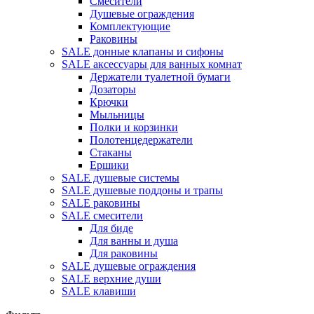
Смесители
Душевые ограждения
Комплектующие
Раковины
SALE донные клапаны и сифоны
SALE аксессуары для ванных комнат
Держатели туалетной бумаги
Дозаторы
Крючки
Мыльницы
Полки и корзинки
Полотенцедержатели
Стаканы
Ершики
SALE душевые системы
SALE душевые поддоны и трапы
SALE раковины
SALE смесители
Для биде
Для ванны и душа
Для раковины
SALE душевые ограждения
SALE верхние души
SALE клавиши