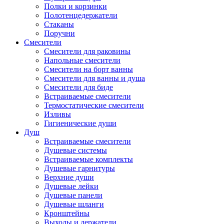
Полки и корзинки
Полотенцедержатели
Стаканы
Поручни
Смесители
Смесители для раковины
Напольные смесители
Смесители на борт ванны
Смесители для ванны и душа
Смесители для биде
Встраиваемые смесители
Термостатические смесители
Изливы
Гигиенические души
Душ
Встраиваемые смесители
Душевые системы
Встраиваемые комплекты
Душевые гарнитуры
Верхние души
Душевые лейки
Душевые панели
Душевые шланги
Кронштейны
Выходы и держатели