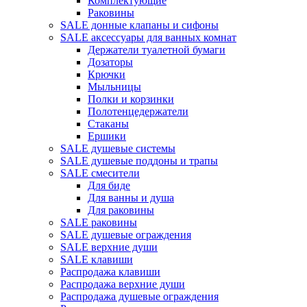
Комплектующие
Раковины
SALE донные клапаны и сифоны
SALE аксессуары для ванных комнат
Держатели туалетной бумаги
Дозаторы
Крючки
Мыльницы
Полки и корзинки
Полотенцедержатели
Стаканы
Ершики
SALE душевые системы
SALE душевые поддоны и трапы
SALE смесители
Для биде
Для ванны и душа
Для раковины
SALE раковины
SALE душевые ограждения
SALE верхние души
SALE клавиши
Распродажа клавиши
Распродажа верхние души
Распродажа душевые ограждения