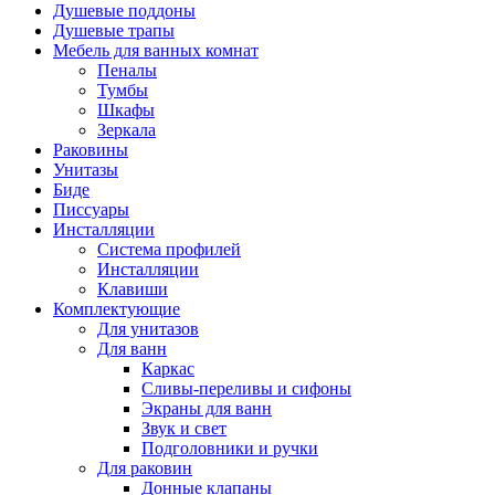
Душевые поддоны
Душевые трапы
Мебель для ванных комнат
Пеналы
Тумбы
Шкафы
Зеркала
Раковины
Унитазы
Биде
Писсуары
Инсталляции
Система профилей
Инсталляции
Клавиши
Комплектующие
Для унитазов
Для ванн
Каркас
Сливы-переливы и сифоны
Экраны для ванн
Звук и свет
Подголовники и ручки
Для раковин
Донные клапаны