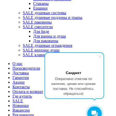
Стаканы
Ершики
SALE душевые системы
SALE душевые поддоны и трапы
SALE раковины
SALE смесители
Для биде
Для ванны и душа
Для раковины
SALE душевые ограждения
SALE верхние души
SALE клавиши
О нас
Производители
Санджет
Доставка
Гарантия
Оперативно ответим по
Акции
наличию, ценам или срокам
Контакты
поставки. Не стесняйтесь
Оплата и возврат
обращаться)
Где купить
SALE
Новинки
Вакансии
Рекламации