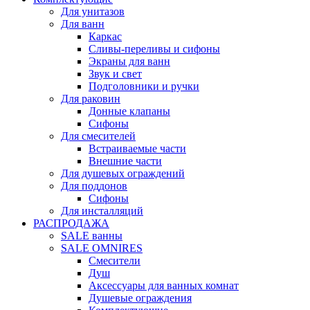
Для унитазов
Для ванн
Каркас
Сливы-переливы и сифоны
Экраны для ванн
Звук и свет
Подголовники и ручки
Для раковин
Донные клапаны
Сифоны
Для смесителей
Встраиваемые части
Внешние части
Для душевых ограждений
Для поддонов
Сифоны
Для инсталляций
РАСПРОДАЖА
SALE ванны
SALE OMNIRES
Смесители
Душ
Аксессуары для ванных комнат
Душевые ограждения