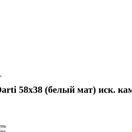
ь
i 58x38 (белый мат) иск. ка