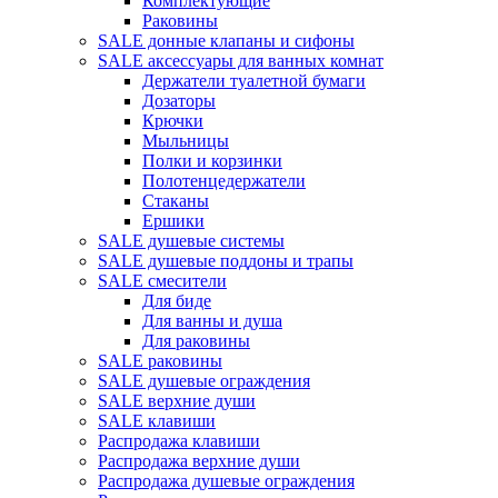
Комплектующие
Раковины
SALE донные клапаны и сифоны
SALE аксессуары для ванных комнат
Держатели туалетной бумаги
Дозаторы
Крючки
Мыльницы
Полки и корзинки
Полотенцедержатели
Стаканы
Ершики
SALE душевые системы
SALE душевые поддоны и трапы
SALE смесители
Для биде
Для ванны и душа
Для раковины
SALE раковины
SALE душевые ограждения
SALE верхние души
SALE клавиши
Распродажа клавиши
Распродажа верхние души
Распродажа душевые ограждения