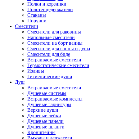
Полки и корзинки
Полотенцедержатели
Стаканы
Поручни
Смесители
Смесители для раковины
Напольные смесители
Смесители на борт ванны
Смесители для ванны и душа
Смесители для биде
Встраиваемые смесители
Термостатические смесители
Изливы
Гигиенические души
Душ
Встраиваемые смесители
Душевые системы
Встраиваемые комплекты
Душевые гарнитуры
Верхние души
Душевые лейки
Душевые панели
Душевые шланги
Кронштейны
Выходы и держатели