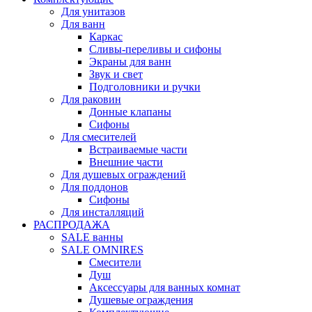
Для унитазов
Для ванн
Каркас
Сливы-переливы и сифоны
Экраны для ванн
Звук и свет
Подголовники и ручки
Для раковин
Донные клапаны
Сифоны
Для смесителей
Встраиваемые части
Внешние части
Для душевых ограждений
Для поддонов
Сифоны
Для инсталляций
РАСПРОДАЖА
SALE ванны
SALE OMNIRES
Смесители
Душ
Аксессуары для ванных комнат
Душевые ограждения