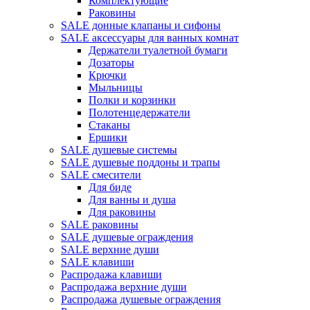
Комплектующие
Раковины
SALE донные клапаны и сифоны
SALE аксессуары для ванных комнат
Держатели туалетной бумаги
Дозаторы
Крючки
Мыльницы
Полки и корзинки
Полотенцедержатели
Стаканы
Ершики
SALE душевые системы
SALE душевые поддоны и трапы
SALE смесители
Для биде
Для ванны и душа
Для раковины
SALE раковины
SALE душевые ограждения
SALE верхние души
SALE клавиши
Распродажа клавиши
Распродажа верхние души
Распродажа душевые ограждения