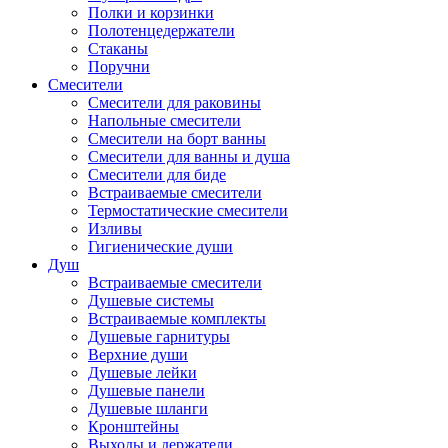
Полки и корзинки
Полотенцедержатели
Стаканы
Поручни
Смесители
Смесители для раковины
Напольные смесители
Смесители на борт ванны
Смесители для ванны и душа
Смесители для биде
Встраиваемые смесители
Термостатические смесители
Изливы
Гигиенические души
Душ
Встраиваемые смесители
Душевые системы
Встраиваемые комплекты
Душевые гарнитуры
Верхние души
Душевые лейки
Душевые панели
Душевые шланги
Кронштейны
Выходы и держатели