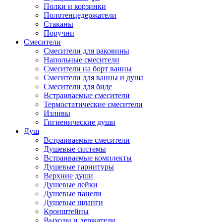
Полки и корзинки
Полотенцедержатели
Стаканы
Поручни
Смесители
Смесители для раковины
Напольные смесители
Смесители на борт ванны
Смесители для ванны и душа
Смесители для биде
Встраиваемые смесители
Термостатические смесители
Изливы
Гигиенические души
Душ
Встраиваемые смесители
Душевые системы
Встраиваемые комплекты
Душевые гарнитуры
Верхние души
Душевые лейки
Душевые панели
Душевые шланги
Кронштейны
Выходы и держатели