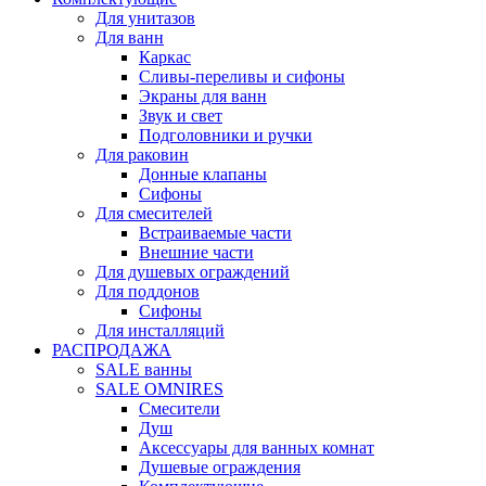
Для унитазов
Для ванн
Каркас
Сливы-переливы и сифоны
Экраны для ванн
Звук и свет
Подголовники и ручки
Для раковин
Донные клапаны
Сифоны
Для смесителей
Встраиваемые части
Внешние части
Для душевых ограждений
Для поддонов
Сифоны
Для инсталляций
РАСПРОДАЖА
SALE ванны
SALE OMNIRES
Смесители
Душ
Аксессуары для ванных комнат
Душевые ограждения