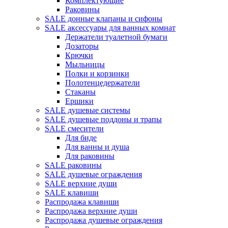
Комплектующие
Раковины
SALE донные клапаны и сифоны
SALE аксессуары для ванных комнат
Держатели туалетной бумаги
Дозаторы
Крючки
Мыльницы
Полки и корзинки
Полотенцедержатели
Стаканы
Ершики
SALE душевые системы
SALE душевые поддоны и трапы
SALE смесители
Для биде
Для ванны и душа
Для раковины
SALE раковины
SALE душевые ограждения
SALE верхние души
SALE клавиши
Распродажа клавиши
Распродажа верхние души
Распродажа душевые ограждения