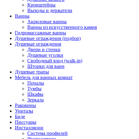
Кронштейны
Выходы и держатели
Ванны
Акриловые ванны
Ванны из искусственного камня
Гидромассажные ванны
Душевые ограждения (подбор)
Душевые ограждения
Двери и стенки
Душевые уголки
Свободный вход (walk-in)
Шторки для ванн
Душевые трапы
Мебель для ванных комнат
Пеналы
Тумбы
Шкафы
Зеркала
Раковины
Унитазы
Биде
Писсуары
Инсталляции
Система профилей
Инсталляции