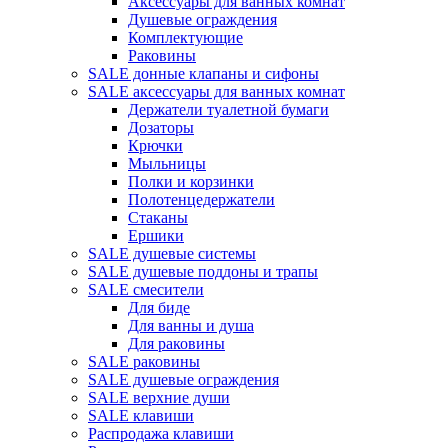
Аксессуары для ванных комнат
Душевые ограждения
Комплектующие
Раковины
SALE донные клапаны и сифоны
SALE аксессуары для ванных комнат
Держатели туалетной бумаги
Дозаторы
Крючки
Мыльницы
Полки и корзинки
Полотенцедержатели
Стаканы
Ершики
SALE душевые системы
SALE душевые поддоны и трапы
SALE смесители
Для биде
Для ванны и душа
Для раковины
SALE раковины
SALE душевые ограждения
SALE верхние души
SALE клавиши
Распродажа клавиши