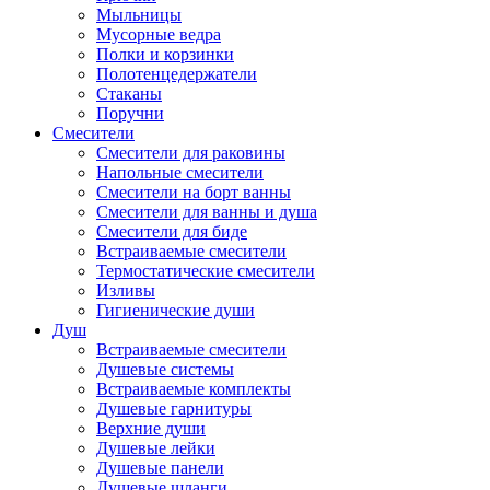
Мыльницы
Мусорные ведра
Полки и корзинки
Полотенцедержатели
Стаканы
Поручни
Смесители
Смесители для раковины
Напольные смесители
Смесители на борт ванны
Смесители для ванны и душа
Смесители для биде
Встраиваемые смесители
Термостатические смесители
Изливы
Гигиенические души
Душ
Встраиваемые смесители
Душевые системы
Встраиваемые комплекты
Душевые гарнитуры
Верхние души
Душевые лейки
Душевые панели
Душевые шланги