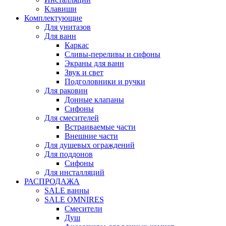
Клавиши
Комплектующие
Для унитазов
Для ванн
Каркас
Сливы-переливы и сифоны
Экраны для ванн
Звук и свет
Подголовники и ручки
Для раковин
Донные клапаны
Сифоны
Для смесителей
Встраиваемые части
Внешние части
Для душевых ограждений
Для поддонов
Сифоны
Для инсталляций
РАСПРОДАЖА
SALE ванны
SALE OMNIRES
Смесители
Душ