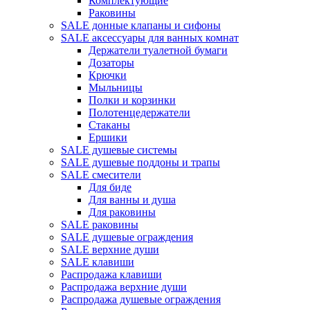
Комплектующие
Раковины
SALE донные клапаны и сифоны
SALE аксессуары для ванных комнат
Держатели туалетной бумаги
Дозаторы
Крючки
Мыльницы
Полки и корзинки
Полотенцедержатели
Стаканы
Ершики
SALE душевые системы
SALE душевые поддоны и трапы
SALE смесители
Для биде
Для ванны и душа
Для раковины
SALE раковины
SALE душевые ограждения
SALE верхние души
SALE клавиши
Распродажа клавиши
Распродажа верхние души
Распродажа душевые ограждения