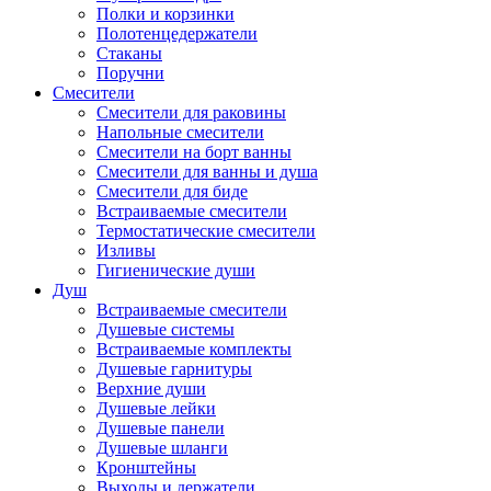
Полки и корзинки
Полотенцедержатели
Стаканы
Поручни
Смесители
Смесители для раковины
Напольные смесители
Смесители на борт ванны
Смесители для ванны и душа
Смесители для биде
Встраиваемые смесители
Термостатические смесители
Изливы
Гигиенические души
Душ
Встраиваемые смесители
Душевые системы
Встраиваемые комплекты
Душевые гарнитуры
Верхние души
Душевые лейки
Душевые панели
Душевые шланги
Кронштейны
Выходы и держатели