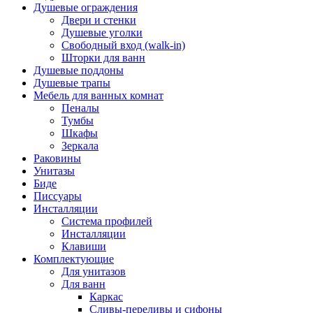
Душевые ограждения
Двери и стенки
Душевые уголки
Свободный вход (walk-in)
Шторки для ванн
Душевые поддоны
Душевые трапы
Мебель для ванных комнат
Пеналы
Тумбы
Шкафы
Зеркала
Раковины
Унитазы
Биде
Писсуары
Инсталляции
Система профилей
Инсталляции
Клавиши
Комплектующие
Для унитазов
Для ванн
Каркас
Сливы-переливы и сифоны