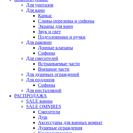
Для унитазов
Для ванн
Каркас
Сливы-переливы и сифоны
Экраны для ванн
Звук и свет
Подголовники и ручки
Для раковин
Донные клапаны
Сифоны
Для смесителей
Встраиваемые части
Внешние части
Для душевых ограждений
Для поддонов
Сифоны
Для инсталляций
РАСПРОДАЖА
SALE ванны
SALE OMNIRES
Смесители
Душ
Аксессуары для ванных комнат
Душевые ограждения