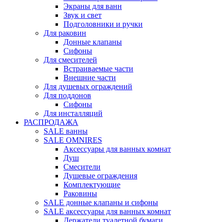
Экраны для ванн
Звук и свет
Подголовники и ручки
Для раковин
Донные клапаны
Сифоны
Для смесителей
Встраиваемые части
Внешние части
Для душевых ограждений
Для поддонов
Сифоны
Для инсталляций
РАСПРОДАЖА
SALE ванны
SALE OMNIRES
Аксессуары для ванных комнат
Душ
Смесители
Душевые ограждения
Комплектующие
Раковины
SALE донные клапаны и сифоны
SALE аксессуары для ванных комнат
Держатели туалетной бумаги