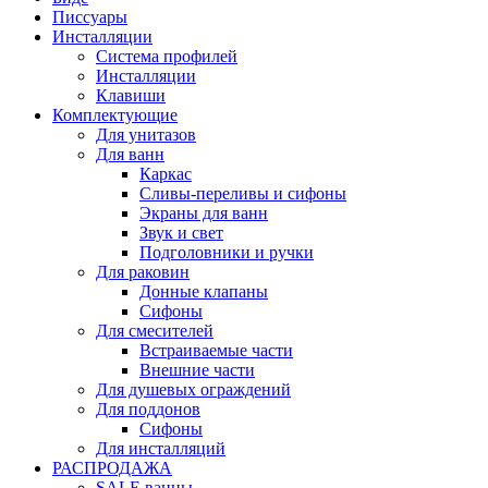
Писсуары
Инсталляции
Система профилей
Инсталляции
Клавиши
Комплектующие
Для унитазов
Для ванн
Каркас
Сливы-переливы и сифоны
Экраны для ванн
Звук и свет
Подголовники и ручки
Для раковин
Донные клапаны
Сифоны
Для смесителей
Встраиваемые части
Внешние части
Для душевых ограждений
Для поддонов
Сифоны
Для инсталляций
РАСПРОДАЖА
SALE ванны