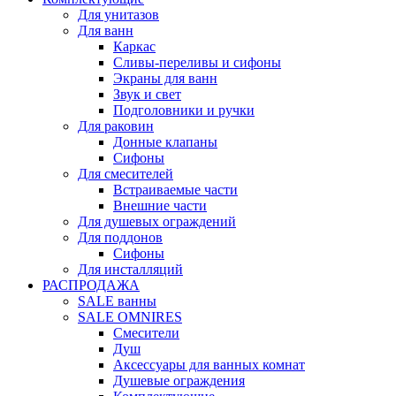
Для унитазов
Для ванн
Каркас
Сливы-переливы и сифоны
Экраны для ванн
Звук и свет
Подголовники и ручки
Для раковин
Донные клапаны
Сифоны
Для смесителей
Встраиваемые части
Внешние части
Для душевых ограждений
Для поддонов
Сифоны
Для инсталляций
РАСПРОДАЖА
SALE ванны
SALE OMNIRES
Смесители
Душ
Аксессуары для ванных комнат
Душевые ограждения