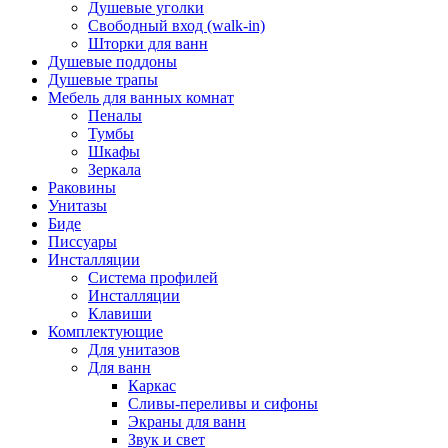
Душевые уголки
Свободный вход (walk-in)
Шторки для ванн
Душевые поддоны
Душевые трапы
Мебель для ванных комнат
Пеналы
Тумбы
Шкафы
Зеркала
Раковины
Унитазы
Биде
Писсуары
Инсталляции
Система профилей
Инсталляции
Клавиши
Комплектующие
Для унитазов
Для ванн
Каркас
Сливы-переливы и сифоны
Экраны для ванн
Звук и свет