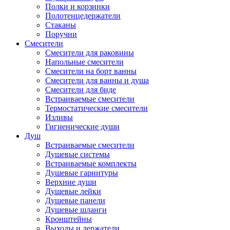
Полки и корзинки
Полотенцедержатели
Стаканы
Поручни
Смесители
Смесители для раковины
Напольные смесители
Смесители на борт ванны
Смесители для ванны и душа
Смесители для биде
Встраиваемые смесители
Термостатические смесители
Изливы
Гигиенические души
Душ
Встраиваемые смесители
Душевые системы
Встраиваемые комплекты
Душевые гарнитуры
Верхние души
Душевые лейки
Душевые панели
Душевые шланги
Кронштейны
Выходы и держатели