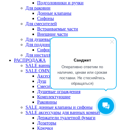
Подголовники и ручки
Для раковин
Донные клапаны
Сифоны
Для смесителей
Встраиваемые части
Внешние части
Для душевых ограждений
Для поддонов
Сифоны
Для инсталляций
Санджет
РАСПРОДАЖА
SALE ванны
Оперативно ответим по
SALE OMNIRES
наличию, ценам или срокам
Аксессуары для ванных комнат
поставки. Не стесняйтесь
Душ
обращаться)
Смесители
Душевые ограждения
Комплектующие
Раковины
SALE донные клапаны и сифоны
SALE аксессуары для ванных комнат
Держатели туалетной бумаги
Дозаторы
Крючки