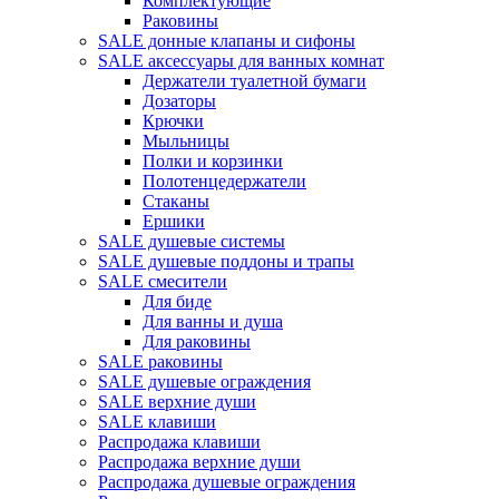
Комплектующие
Раковины
SALE донные клапаны и сифоны
SALE аксессуары для ванных комнат
Держатели туалетной бумаги
Дозаторы
Крючки
Мыльницы
Полки и корзинки
Полотенцедержатели
Стаканы
Ершики
SALE душевые системы
SALE душевые поддоны и трапы
SALE смесители
Для биде
Для ванны и душа
Для раковины
SALE раковины
SALE душевые ограждения
SALE верхние души
SALE клавиши
Распродажа клавиши
Распродажа верхние души
Распродажа душевые ограждения