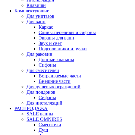
Клавиши
Комплектующие
Для унитазов
Для ванн
Каркас
Сливы-переливы и сифоны
Экраны для ванн
Звук и свет
Подголовники и ручки
Для раковин
Донные клапаны
Сифоны
Для смесителей
Встраиваемые части
Внешние части
Для душевых ограждений
Для поддонов
Сифоны
Для инсталляций
РАСПРОДАЖА
SALE ванны
SALE OMNIRES
Смесители
Душ