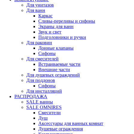
Для унитазов
Для ванн
Каркас
Сливы-переливы и сифоны
Экраны для ванн
Звук и свет
Подголовники и ручки
Для раковин
Донные клапаны
Сифоны
Для смесителей
Встраиваемые части
Внешние части
Для душевых ограждений
Для поддонов
Сифоны
Для инсталляций
РАСПРОДАЖА
SALE ванны
SALE OMNIRES
Смесители
Душ
Аксессуары для ванных комнат
Душевые ограждения