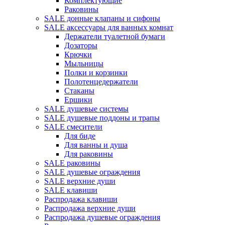
Комплектующие
Раковины
SALE донные клапаны и сифоны
SALE аксессуары для ванных комнат
Держатели туалетной бумаги
Дозаторы
Крючки
Мыльницы
Полки и корзинки
Полотенцедержатели
Стаканы
Ершики
SALE душевые системы
SALE душевые поддоны и трапы
SALE смесители
Для биде
Для ванны и душа
Для раковины
SALE раковины
SALE душевые ограждения
SALE верхние души
SALE клавиши
Распродажа клавиши
Распродажа верхние души
Распродажа душевые ограждения