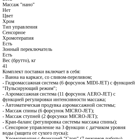
Массаж "нано"
Нет
Цвет
Хром
Тип управления
Сенсорное
Хромотерапия
Есть
Зонный переключатель
Есть
Вес (брутто), кг
41
Комплект поставки включает в себя:
- Ванна на каркасе, со сливом-переливом;
- Гидромассажная система (6 форсунок MIDI-JET) с функцией
"Пульсирующий режим";
- Аэромассажная система (11 форсунок AERO-JET) с
функцией регулировки интенсивности массажа;
- Автоматическая продувка аэромассажной системы;
- Массаж спины (6 форсунок MICRO-JET);
- Массаж ступней (2 форсунки MICRO-JET);
- Кран-баланс (регулировка системы массажа спины);
- Сенсорное управление на 3 функции с датчиком уровня
воды (защита от сухого пуска);
- Хромотерапия с функцией "Стоп" (7 режимов работы).