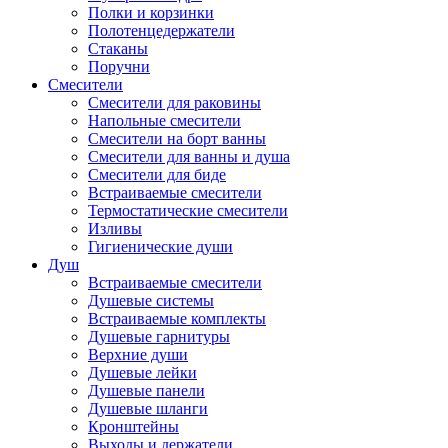
Полки и корзинки
Полотенцедержатели
Стаканы
Поручни
Смесители
Смесители для раковины
Напольные смесители
Смесители на борт ванны
Смесители для ванны и душа
Смесители для биде
Встраиваемые смесители
Термостатические смесители
Изливы
Гигиенические души
Душ
Встраиваемые смесители
Душевые системы
Встраиваемые комплекты
Душевые гарнитуры
Верхние души
Душевые лейки
Душевые панели
Душевые шланги
Кронштейны
Выходы и держатели