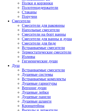
Полки и корзинки
Полотенцедержатели
Стаканы
Поручни
Смесители
Смесители для раковины
Напольные смесители
Смесители на борт ванны
Смесители для ванны и душа
Смесители для биде
Встраиваемые смесители
Термостатические смесители
Изливы
Гигиенические души
Душ
Встраиваемые смесители
Душевые системы
Встраиваемые комплекты
Душевые гарнитуры
Верхние души
Душевые лейки
Душевые панели
Душевые шланги
Кронштейны
Выходы и держатели