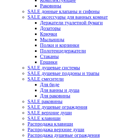
Комплектующие
Раковины
SALE донные клапаны и сифоны
SALE аксессуары для ванных комнат
Держатели туалетной бумаги
Дозаторы
Крючки
Мыльницы
Полки и корзинки
Полотенцедержатели
Стаканы
Ершики
SALE душевые системы
SALE душевые поддоны и трапы
SALE смесители
Для биде
Для ванны и душа
Для раковины
SALE раковины
SALE душевые ограждения
SALE верхние души
SALE клавиши
Распродажа клавиши
Распродажа верхние души
Распродажа душевые ограждения