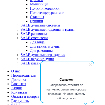
Мыльницы
Полки и корзинки
Полотенцедержатели
Стаканы
Ершики
SALE душевые системы
SALE душевые поддоны и трапы
SALE раковины
SALE смесители
Для биде
Для ванны и душа
Для раковины
SALE душевые ограждения
SALE верхние души
SALE клавиши
О нас
Производители
Санджет
Доставка
Гарантия
Оперативно ответим по
Акции
наличию, ценам или срокам
Контакты
поставки. Не стесняйтесь
Оплата и возврат
обращаться)
Где купить
SALE