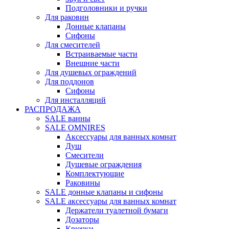
Подголовники и ручки
Для раковин
Донные клапаны
Сифоны
Для смесителей
Встраиваемые части
Внешние части
Для душевых ограждений
Для поддонов
Сифоны
Для инсталляций
РАСПРОДАЖА
SALE ванны
SALE OMNIRES
Аксессуары для ванных комнат
Душ
Смесители
Душевые ограждения
Комплектующие
Раковины
SALE донные клапаны и сифоны
SALE аксессуары для ванных комнат
Держатели туалетной бумаги
Дозаторы
Крючки