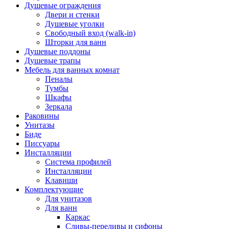
Душевые ограждения
Двери и стенки
Душевые уголки
Свободный вход (walk-in)
Шторки для ванн
Душевые поддоны
Душевые трапы
Мебель для ванных комнат
Пеналы
Тумбы
Шкафы
Зеркала
Раковины
Унитазы
Биде
Писсуары
Инсталляции
Система профилей
Инсталляции
Клавиши
Комплектующие
Для унитазов
Для ванн
Каркас
Сливы-переливы и сифоны