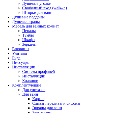
Душевые уголки
Свободный вход (walk-in)
Шторки для ванн
Душевые поддоны
Душевые трапы
Мебель для ванных комнат
Пеналы
Тумбы
Шкафы
Зеркала
Раковины
Унитазы
Биде
Писсуары
Инсталляции
Система профилей
Инсталляции
Клавиши
Комплектующие
Для унитазов
Для ванн
Каркас
Сливы-переливы и сифоны
Экраны для ванн
Звук и свет