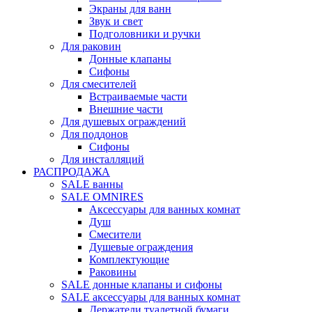
Экраны для ванн
Звук и свет
Подголовники и ручки
Для раковин
Донные клапаны
Сифоны
Для смесителей
Встраиваемые части
Внешние части
Для душевых ограждений
Для поддонов
Сифоны
Для инсталляций
РАСПРОДАЖА
SALE ванны
SALE OMNIRES
Аксессуары для ванных комнат
Душ
Смесители
Душевые ограждения
Комплектующие
Раковины
SALE донные клапаны и сифоны
SALE аксессуары для ванных комнат
Держатели туалетной бумаги