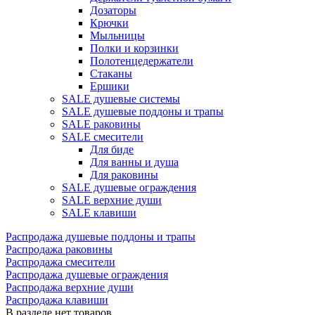
Дозаторы
Крючки
Мыльницы
Полки и корзинки
Полотенцедержатели
Стаканы
Ершики
SALE душевые системы
SALE душевые поддоны и трапы
SALE раковины
SALE смесители
Для биде
Для ванны и душа
Для раковины
SALE душевые ограждения
SALE верхние души
SALE клавиши
Распродажа душевые поддоны и трапы
Распродажа раковины
Распродажа смесители
Распродажа душевые ограждения
Распродажа верхние души
Распродажа клавиши
В разделе нет товаров