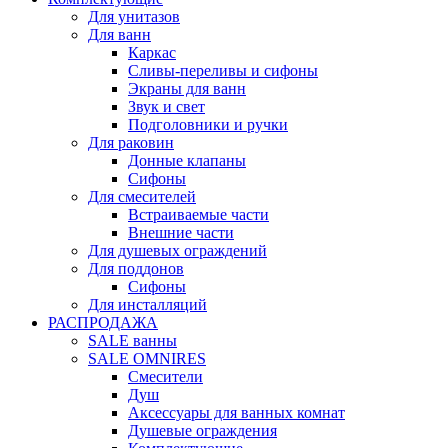
Для унитазов
Для ванн
Каркас
Сливы-переливы и сифоны
Экраны для ванн
Звук и свет
Подголовники и ручки
Для раковин
Донные клапаны
Сифоны
Для смесителей
Встраиваемые части
Внешние части
Для душевых ограждений
Для поддонов
Сифоны
Для инсталляций
РАСПРОДАЖА
SALE ванны
SALE OMNIRES
Смесители
Душ
Аксессуары для ванных комнат
Душевые ограждения