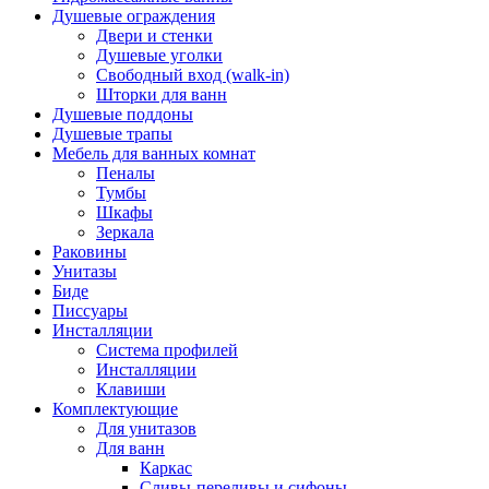
Душевые ограждения
Двери и стенки
Душевые уголки
Свободный вход (walk-in)
Шторки для ванн
Душевые поддоны
Душевые трапы
Мебель для ванных комнат
Пеналы
Тумбы
Шкафы
Зеркала
Раковины
Унитазы
Биде
Писсуары
Инсталляции
Система профилей
Инсталляции
Клавиши
Комплектующие
Для унитазов
Для ванн
Каркас
Сливы-переливы и сифоны