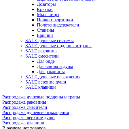
Дозаторы
Крючки
Мыльницы
Полки и корзинки
Полотенцедержатели
Стаканы
Ершики
SALE душевые системы
SALE душевые поддоны и трапы
SALE раковины
SALE смесители
Для биде
Для ванны и душа
Для раковины
SALE душевые ограждения
SALE верхние души
SALE клавиши
Распродажа душевые поддоны и трапы
Распродажа раковины
Распродажа смесители
Распродажа душевые ограждения
Распродажа верхние души
Распродажа клавиши
В разделе нет товаров