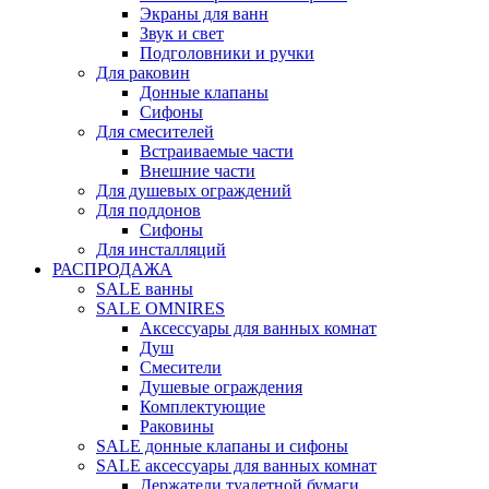
Экраны для ванн
Звук и свет
Подголовники и ручки
Для раковин
Донные клапаны
Сифоны
Для смесителей
Встраиваемые части
Внешние части
Для душевых ограждений
Для поддонов
Сифоны
Для инсталляций
РАСПРОДАЖА
SALE ванны
SALE OMNIRES
Аксессуары для ванных комнат
Душ
Смесители
Душевые ограждения
Комплектующие
Раковины
SALE донные клапаны и сифоны
SALE аксессуары для ванных комнат
Держатели туалетной бумаги