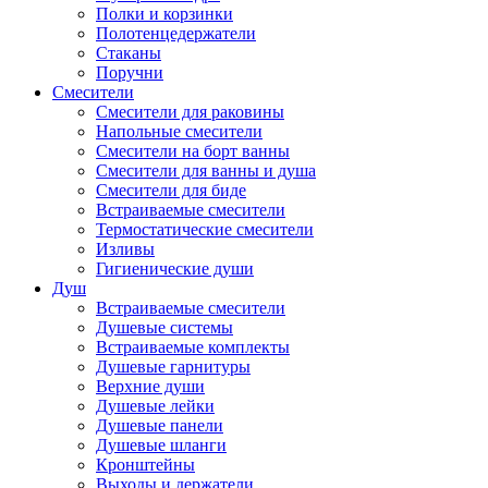
Полки и корзинки
Полотенцедержатели
Стаканы
Поручни
Смесители
Смесители для раковины
Напольные смесители
Смесители на борт ванны
Смесители для ванны и душа
Смесители для биде
Встраиваемые смесители
Термостатические смесители
Изливы
Гигиенические души
Душ
Встраиваемые смесители
Душевые системы
Встраиваемые комплекты
Душевые гарнитуры
Верхние души
Душевые лейки
Душевые панели
Душевые шланги
Кронштейны
Выходы и держатели