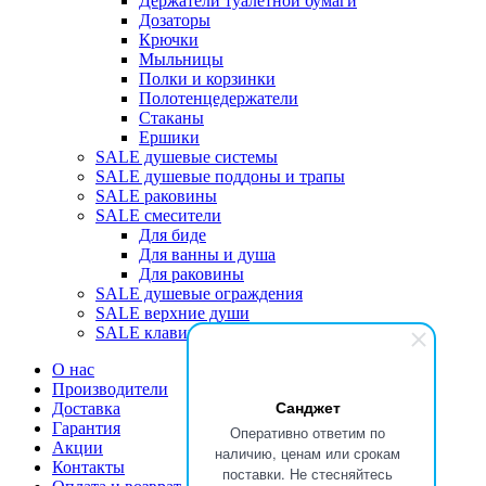
Держатели туалетной бумаги
Дозаторы
Крючки
Мыльницы
Полки и корзинки
Полотенцедержатели
Стаканы
Ершики
SALE душевые системы
SALE душевые поддоны и трапы
SALE раковины
SALE смесители
Для биде
Для ванны и душа
Для раковины
SALE душевые ограждения
SALE верхние души
SALE клавиши
О нас
Производители
Санджет
Доставка
Гарантия
Оперативно ответим по
Акции
наличию, ценам или срокам
Контакты
поставки. Не стесняйтесь