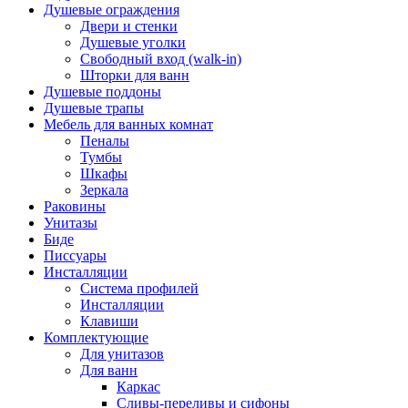
Душевые ограждения
Двери и стенки
Душевые уголки
Свободный вход (walk-in)
Шторки для ванн
Душевые поддоны
Душевые трапы
Мебель для ванных комнат
Пеналы
Тумбы
Шкафы
Зеркала
Раковины
Унитазы
Биде
Писсуары
Инсталляции
Система профилей
Инсталляции
Клавиши
Комплектующие
Для унитазов
Для ванн
Каркас
Сливы-переливы и сифоны