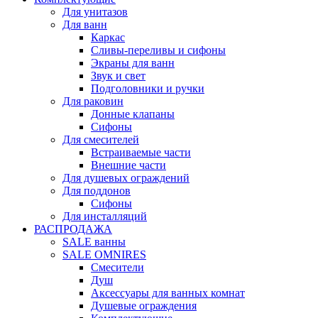
Для унитазов
Для ванн
Каркас
Сливы-переливы и сифоны
Экраны для ванн
Звук и свет
Подголовники и ручки
Для раковин
Донные клапаны
Сифоны
Для смесителей
Встраиваемые части
Внешние части
Для душевых ограждений
Для поддонов
Сифоны
Для инсталляций
РАСПРОДАЖА
SALE ванны
SALE OMNIRES
Смесители
Душ
Аксессуары для ванных комнат
Душевые ограждения