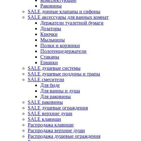
Комплектующие
Раковины
SALE донные клапаны и сифоны
SALE аксессуары для ванных комнат
Держатели туалетной бумаги
Дозаторы
Крючки
Мыльницы
Полки и корзинки
Полотенцедержатели
Стаканы
Ершики
SALE душевые системы
SALE душевые поддоны и трапы
SALE смесители
Для биде
Для ванны и душа
Для раковины
SALE раковины
SALE душевые ограждения
SALE верхние души
SALE клавиши
Распродажа клавиши
Распродажа верхние души
Распродажа душевые ограждения