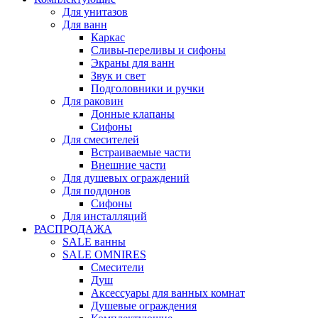
Для унитазов
Для ванн
Каркас
Сливы-переливы и сифоны
Экраны для ванн
Звук и свет
Подголовники и ручки
Для раковин
Донные клапаны
Сифоны
Для смесителей
Встраиваемые части
Внешние части
Для душевых ограждений
Для поддонов
Сифоны
Для инсталляций
РАСПРОДАЖА
SALE ванны
SALE OMNIRES
Смесители
Душ
Аксессуары для ванных комнат
Душевые ограждения