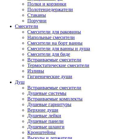
Полки и корзинки
Полотенцедержатели
Стаканы
Поручни
Смесители
Смесители для раковины
Напольные смесители
Смесители на борт ванны
Смесители для ванны и душа
Смесители для биде
Встраиваемые смесители
Термостатические смесители
Изливы
Гигиенические души
Душ
Встраиваемые смесители
Душевые системы
Встраиваемые комплекты
Душевые гарнитуры
Верхние души
Душевые лейки
Душевые панели
Душевые шланги
Кронштейны
Выходы и держатели