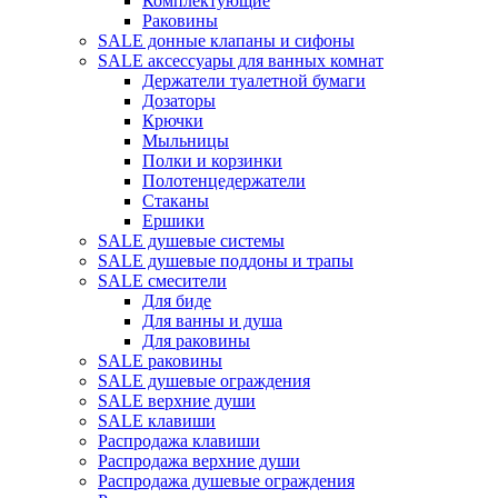
Комплектующие
Раковины
SALE донные клапаны и сифоны
SALE аксессуары для ванных комнат
Держатели туалетной бумаги
Дозаторы
Крючки
Мыльницы
Полки и корзинки
Полотенцедержатели
Стаканы
Ершики
SALE душевые системы
SALE душевые поддоны и трапы
SALE смесители
Для биде
Для ванны и душа
Для раковины
SALE раковины
SALE душевые ограждения
SALE верхние души
SALE клавиши
Распродажа клавиши
Распродажа верхние души
Распродажа душевые ограждения