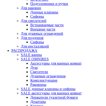
Подголовники и ручки
Для раковин
Донные клапаны
Сифоны
Для смесителей
Встраиваемые части
Внешние части
Для душевых ограждений
Для поддонов
Сифоны
Для инсталляций
РАСПРОДАЖА
SALE ванны
SALE OMNIRES
Аксессуары для ванных комнат
Душ
Смесители
Душевые ограждения
Комплектующие
Раковины
SALE донные клапаны и сифоны
SALE аксессуары для ванных комнат
Держатели туалетной бумаги
Дозаторы
Крючки