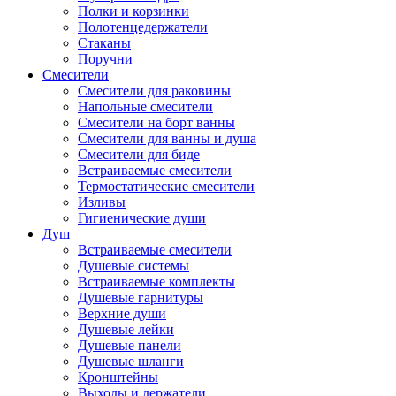
Полки и корзинки
Полотенцедержатели
Стаканы
Поручни
Смесители
Смесители для раковины
Напольные смесители
Смесители на борт ванны
Смесители для ванны и душа
Смесители для биде
Встраиваемые смесители
Термостатические смесители
Изливы
Гигиенические души
Душ
Встраиваемые смесители
Душевые системы
Встраиваемые комплекты
Душевые гарнитуры
Верхние души
Душевые лейки
Душевые панели
Душевые шланги
Кронштейны
Выходы и держатели