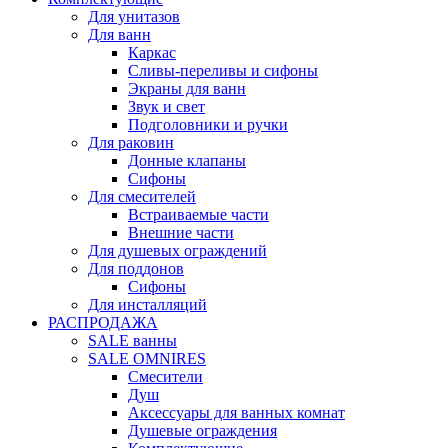
Для унитазов
Для ванн
Каркас
Сливы-переливы и сифоны
Экраны для ванн
Звук и свет
Подголовники и ручки
Для раковин
Донные клапаны
Сифоны
Для смесителей
Встраиваемые части
Внешние части
Для душевых ограждений
Для поддонов
Сифоны
Для инсталляций
РАСПРОДАЖА
SALE ванны
SALE OMNIRES
Смесители
Душ
Аксессуары для ванных комнат
Душевые ограждения