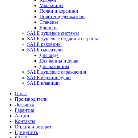
Мыльницы
Полки и корзинки
Полотенцедержатели
Стаканы
Ершики
SALE душевые системы
SALE душевые поддоны и трапы
SALE раковины
SALE смесители
Для биде
Для ванны и душа
Для раковины
SALE душевые ограждения
SALE верхние души
SALE клавиши
О нас
Производители
Доставка
Гарантия
Акции
Контакты
Оплата и возврат
Где купить
SALE