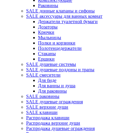
Комплектующие
Раковины
SALE донные клапаны и сифоны
SALE аксессуары для ванных комнат
Держатели туалетной бумаги
Дозаторы
Крючки
Мыльницы
Полки и корзинки
Полотенцедержатели
Стаканы
Ершики
SALE душевые системы
SALE душевые поддоны и трапы
SALE смесители
Для биде
Для ванны и душа
Для раковины
SALE раковины
SALE душевые ограждения
SALE верхние души
SALE клавиши
Распродажа клавиши
Распродажа верхние души
Распродажа душевые ограждения