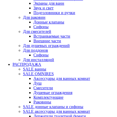
Экраны для ванн
Звук и свет
Подголовники и ручки
Для раковин
Донные клапаны
Сифоны
Для смесителей
Встраиваемые части
Внешние части
Для душевых ограждений
Для поддонов
Сифоны
Для инсталляций
РАСПРОДАЖА
SALE ванны
SALE OMNIRES
Аксессуары для ванных комнат
Душ
Смесители
Душевые ограждения
Комплектующие
Раковины
SALE донные клапаны и сифоны
SALE аксессуары для ванных комнат
Держатели туалетной бумаги