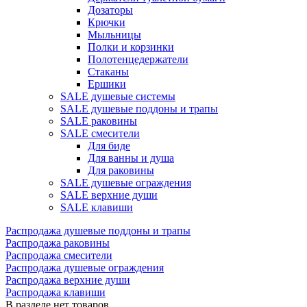
Дозаторы
Крючки
Мыльницы
Полки и корзинки
Полотенцедержатели
Стаканы
Ершики
SALE душевые системы
SALE душевые поддоны и трапы
SALE раковины
SALE смесители
Для биде
Для ванны и душа
Для раковины
SALE душевые ограждения
SALE верхние души
SALE клавиши
Распродажа душевые поддоны и трапы
Распродажа раковины
Распродажа смесители
Распродажа душевые ограждения
Распродажа верхние души
Распродажа клавиши
В разделе нет товаров