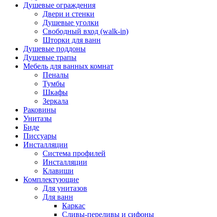
Душевые ограждения
Двери и стенки
Душевые уголки
Свободный вход (walk-in)
Шторки для ванн
Душевые поддоны
Душевые трапы
Мебель для ванных комнат
Пеналы
Тумбы
Шкафы
Зеркала
Раковины
Унитазы
Биде
Писсуары
Инсталляции
Система профилей
Инсталляции
Клавиши
Комплектующие
Для унитазов
Для ванн
Каркас
Сливы-переливы и сифоны