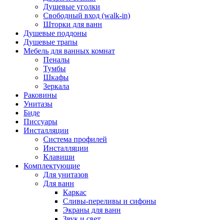
Душевые уголки
Свободный вход (walk-in)
Шторки для ванн
Душевые поддоны
Душевые трапы
Мебель для ванных комнат
Пеналы
Тумбы
Шкафы
Зеркала
Раковины
Унитазы
Биде
Писсуары
Инсталляции
Система профилей
Инсталляции
Клавиши
Комплектующие
Для унитазов
Для ванн
Каркас
Сливы-переливы и сифоны
Экраны для ванн
Звук и свет