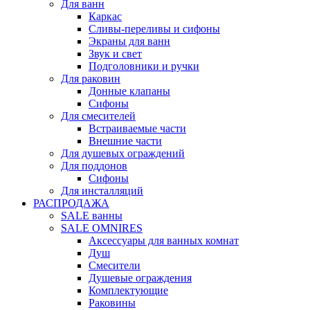
Для ванн
Каркас
Сливы-переливы и сифоны
Экраны для ванн
Звук и свет
Подголовники и ручки
Для раковин
Донные клапаны
Сифоны
Для смесителей
Встраиваемые части
Внешние части
Для душевых ограждений
Для поддонов
Сифоны
Для инсталляций
РАСПРОДАЖА
SALE ванны
SALE OMNIRES
Аксессуары для ванных комнат
Душ
Смесители
Душевые ограждения
Комплектующие
Раковины