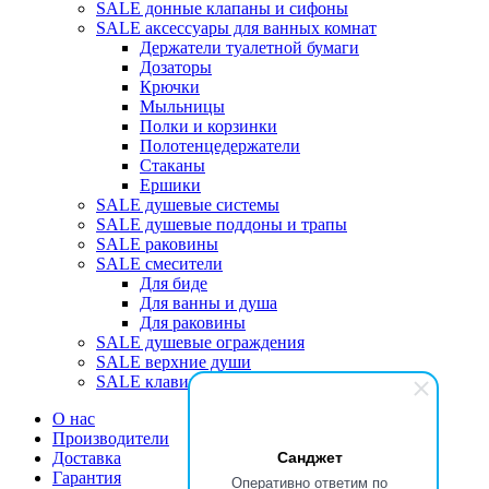
SALE донные клапаны и сифоны
SALE аксессуары для ванных комнат
Держатели туалетной бумаги
Дозаторы
Крючки
Мыльницы
Полки и корзинки
Полотенцедержатели
Стаканы
Ершики
SALE душевые системы
SALE душевые поддоны и трапы
SALE раковины
SALE смесители
Для биде
Для ванны и душа
Для раковины
SALE душевые ограждения
SALE верхние души
SALE клавиши
О нас
Производители
Санджет
Доставка
Гарантия
Оперативно ответим по