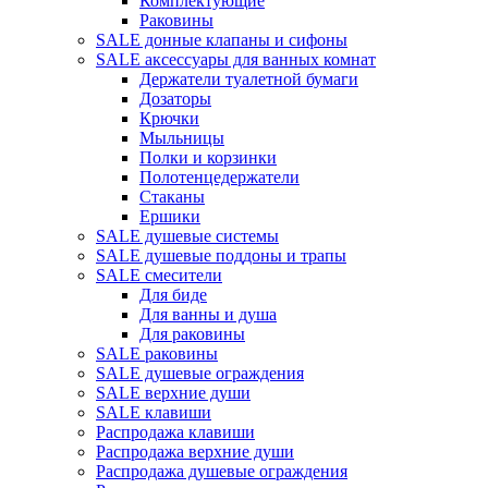
Комплектующие
Раковины
SALE донные клапаны и сифоны
SALE аксессуары для ванных комнат
Держатели туалетной бумаги
Дозаторы
Крючки
Мыльницы
Полки и корзинки
Полотенцедержатели
Стаканы
Ершики
SALE душевые системы
SALE душевые поддоны и трапы
SALE смесители
Для биде
Для ванны и душа
Для раковины
SALE раковины
SALE душевые ограждения
SALE верхние души
SALE клавиши
Распродажа клавиши
Распродажа верхние души
Распродажа душевые ограждения