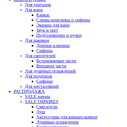
Для унитазов
Для ванн
Каркас
Сливы-переливы и сифоны
Экраны для ванн
Звук и свет
Подголовники и ручки
Для раковин
Донные клапаны
Сифоны
Для смесителей
Встраиваемые части
Внешние части
Для душевых ограждений
Для поддонов
Сифоны
Для инсталляций
РАСПРОДАЖА
SALE ванны
SALE OMNIRES
Смесители
Душ
Аксессуары для ванных комнат
Душевые ограждения