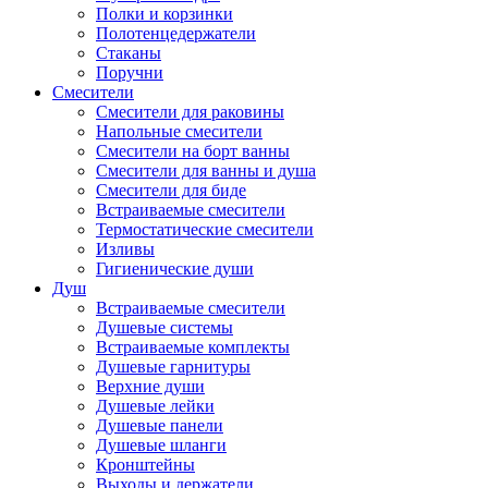
Полки и корзинки
Полотенцедержатели
Стаканы
Поручни
Смесители
Смесители для раковины
Напольные смесители
Смесители на борт ванны
Смесители для ванны и душа
Смесители для биде
Встраиваемые смесители
Термостатические смесители
Изливы
Гигиенические души
Душ
Встраиваемые смесители
Душевые системы
Встраиваемые комплекты
Душевые гарнитуры
Верхние души
Душевые лейки
Душевые панели
Душевые шланги
Кронштейны
Выходы и держатели