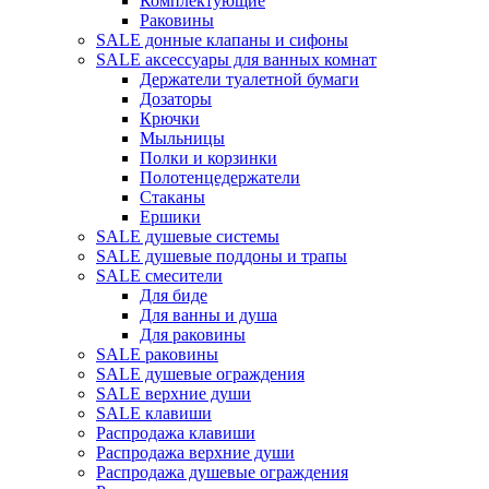
Комплектующие
Раковины
SALE донные клапаны и сифоны
SALE аксессуары для ванных комнат
Держатели туалетной бумаги
Дозаторы
Крючки
Мыльницы
Полки и корзинки
Полотенцедержатели
Стаканы
Ершики
SALE душевые системы
SALE душевые поддоны и трапы
SALE смесители
Для биде
Для ванны и душа
Для раковины
SALE раковины
SALE душевые ограждения
SALE верхние души
SALE клавиши
Распродажа клавиши
Распродажа верхние души
Распродажа душевые ограждения