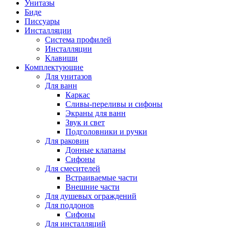
Унитазы
Биде
Писсуары
Инсталляции
Система профилей
Инсталляции
Клавиши
Комплектующие
Для унитазов
Для ванн
Каркас
Сливы-переливы и сифоны
Экраны для ванн
Звук и свет
Подголовники и ручки
Для раковин
Донные клапаны
Сифоны
Для смесителей
Встраиваемые части
Внешние части
Для душевых ограждений
Для поддонов
Сифоны
Для инсталляций