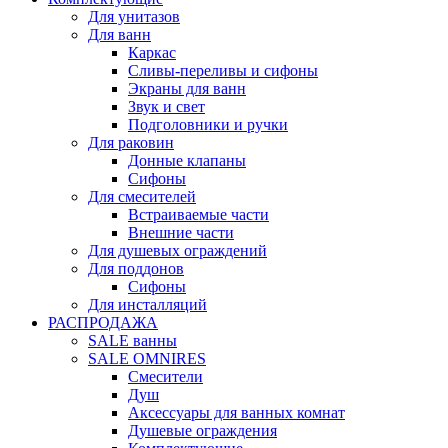
Для унитазов
Для ванн
Каркас
Сливы-переливы и сифоны
Экраны для ванн
Звук и свет
Подголовники и ручки
Для раковин
Донные клапаны
Сифоны
Для смесителей
Встраиваемые части
Внешние части
Для душевых ограждений
Для поддонов
Сифоны
Для инсталляций
РАСПРОДАЖА
SALE ванны
SALE OMNIRES
Смесители
Душ
Аксессуары для ванных комнат
Душевые ограждения