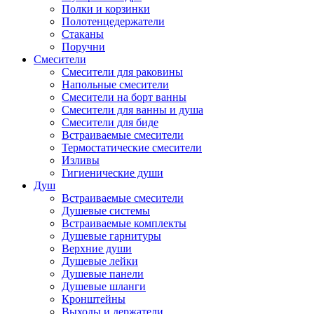
Полки и корзинки
Полотенцедержатели
Стаканы
Поручни
Смесители
Смесители для раковины
Напольные смесители
Смесители на борт ванны
Смесители для ванны и душа
Смесители для биде
Встраиваемые смесители
Термостатические смесители
Изливы
Гигиенические души
Душ
Встраиваемые смесители
Душевые системы
Встраиваемые комплекты
Душевые гарнитуры
Верхние души
Душевые лейки
Душевые панели
Душевые шланги
Кронштейны
Выходы и держатели