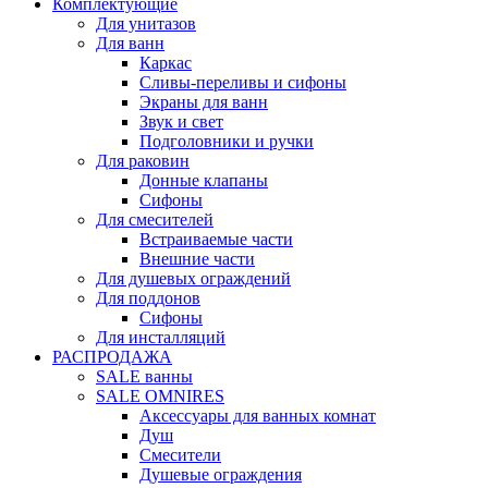
Комплектующие
Для унитазов
Для ванн
Каркас
Сливы-переливы и сифоны
Экраны для ванн
Звук и свет
Подголовники и ручки
Для раковин
Донные клапаны
Сифоны
Для смесителей
Встраиваемые части
Внешние части
Для душевых ограждений
Для поддонов
Сифоны
Для инсталляций
РАСПРОДАЖА
SALE ванны
SALE OMNIRES
Аксессуары для ванных комнат
Душ
Смесители
Душевые ограждения