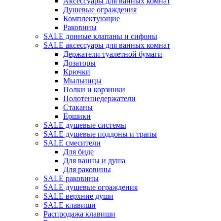
Аксессуары для ванных комнат
Душевые ограждения
Комплектующие
Раковины
SALE донные клапаны и сифоны
SALE аксессуары для ванных комнат
Держатели туалетной бумаги
Дозаторы
Крючки
Мыльницы
Полки и корзинки
Полотенцедержатели
Стаканы
Ершики
SALE душевые системы
SALE душевые поддоны и трапы
SALE смесители
Для биде
Для ванны и душа
Для раковины
SALE раковины
SALE душевые ограждения
SALE верхние души
SALE клавиши
Распродажа клавиши