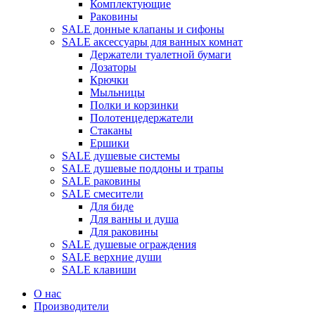
Комплектующие
Раковины
SALE донные клапаны и сифоны
SALE аксессуары для ванных комнат
Держатели туалетной бумаги
Дозаторы
Крючки
Мыльницы
Полки и корзинки
Полотенцедержатели
Стаканы
Ершики
SALE душевые системы
SALE душевые поддоны и трапы
SALE раковины
SALE смесители
Для биде
Для ванны и душа
Для раковины
SALE душевые ограждения
SALE верхние души
SALE клавиши
О нас
Производители