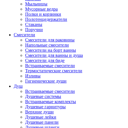
Мыльницы
Мусорные ведра
Полки и корзинки
Полотенцедержатели
Стаканы
Поручни
Смесители
Смесители для раковины
Напольные смесители
Смесители на борт ванны
Смесители для ванны и душа
Смесители для биде
Встраиваемые смесители
Термостатические смесители
Изливы
Гигиенические души
Душ
Встраиваемые смесители
Душевые системы
Встраиваемые комплекты
Душевые гарнитуры
Верхние души
Душевые лейки
Душевые панели
Душевые шланги