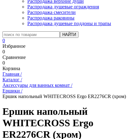
Распродажа верхние души
Распродажа душевые ограждения
Распродажа смесители
Распродажа раковины
Распродажа душевые поддоны и трапы
0
Избранное
0
Сравнение
0
Корзина
Главная
/
Каталог
/
Аксессуары для ванных комнат
/
Ершики
/
Ершик напольный WHITECROSS Ergo ER2276CR (хром)
Ершик напольный
WHITECROSS Ergo
ER2276CR (хром)