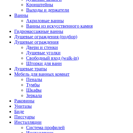
Кронштейны
Выходы и держатели
Ванны
Акриловые ванны
Ванны из искусственного камня
Гидромассажные ванны
Душевые ограждения (подбор)
Душевые ограждения
Двери и стенки
Душевые уголки
Свободный вход (walk-in)
Шторки для ванн
Душевые трапы
Мебель для ванных комнат
Пеналы
Тумбы
Шкафы
Зеркала
Раковины
Унитазы
Биде
Писсуары
Инсталляции
Система профилей
Инсталляции