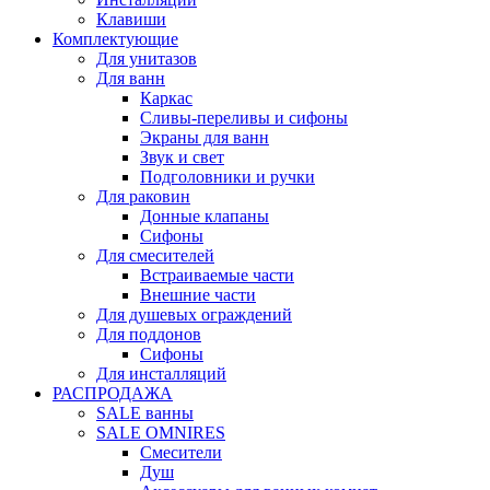
Клавиши
Комплектующие
Для унитазов
Для ванн
Каркас
Сливы-переливы и сифоны
Экраны для ванн
Звук и свет
Подголовники и ручки
Для раковин
Донные клапаны
Сифоны
Для смесителей
Встраиваемые части
Внешние части
Для душевых ограждений
Для поддонов
Сифоны
Для инсталляций
РАСПРОДАЖА
SALE ванны
SALE OMNIRES
Смесители
Душ