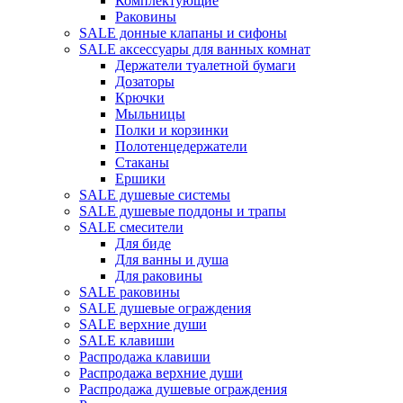
Комплектующие
Раковины
SALE донные клапаны и сифоны
SALE аксессуары для ванных комнат
Держатели туалетной бумаги
Дозаторы
Крючки
Мыльницы
Полки и корзинки
Полотенцедержатели
Стаканы
Ершики
SALE душевые системы
SALE душевые поддоны и трапы
SALE смесители
Для биде
Для ванны и душа
Для раковины
SALE раковины
SALE душевые ограждения
SALE верхние души
SALE клавиши
Распродажа клавиши
Распродажа верхние души
Распродажа душевые ограждения