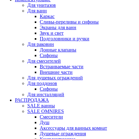
Для унитазов
Для ванн
Каркас
Сливы-переливы и сифоны
Экраны для ванн
Звук и свет
Подголовники и ручки
Для раковин
Донные клапаны
Сифоны
Для смесителей
Встраиваемые части
Внешние части
Для душевых ограждений
Для поддонов
Сифоны
Для инсталляций
РАСПРОДАЖА
SALE ванны
SALE OMNIRES
Смесители
Душ
Аксессуары для ванных комнат
Душевые ограждения