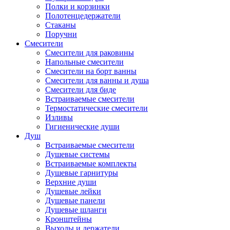
Полки и корзинки
Полотенцедержатели
Стаканы
Поручни
Смесители
Смесители для раковины
Напольные смесители
Смесители на борт ванны
Смесители для ванны и душа
Смесители для биде
Встраиваемые смесители
Термостатические смесители
Изливы
Гигиенические души
Душ
Встраиваемые смесители
Душевые системы
Встраиваемые комплекты
Душевые гарнитуры
Верхние души
Душевые лейки
Душевые панели
Душевые шланги
Кронштейны
Выходы и держатели