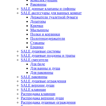
Комплектующие
Раковины
SALE донные клапаны и сифоны
SALE аксессуары для ванных комнат
Держатели туалетной бумаги
Дозаторы
Крючки
Мыльницы
Полки и корзинки
Полотенцедержатели
Стаканы
Ершики
SALE душевые системы
SALE душевые поддоны и трапы
SALE смесители
Для биде
Для ванны и душа
Для раковины
SALE раковины
SALE душевые ограждения
SALE верхние души
SALE клавиши
Распродажа клавиши
Распродажа верхние души
Распродажа душевые ограждения