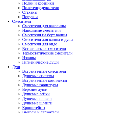
Полки и корзинки
Полотенцедержатели
Стаканы
Поручни
Смесители
Смесители для раковины
Напольные смесители
Смесители на борт ванны
Смесители для ванны и душа
Смесители для биде
Встраиваемые смесители
Термостатические смесители
Изливы
Гигиенические души
Душ
Встраиваемые смесители
Душевые системы
Встраиваемые комплекты
Душевые гарнитуры
Верхние души
Душевые лейки
Душевые панели
Душевые шланги
Кронштейны
Выходы и держатели