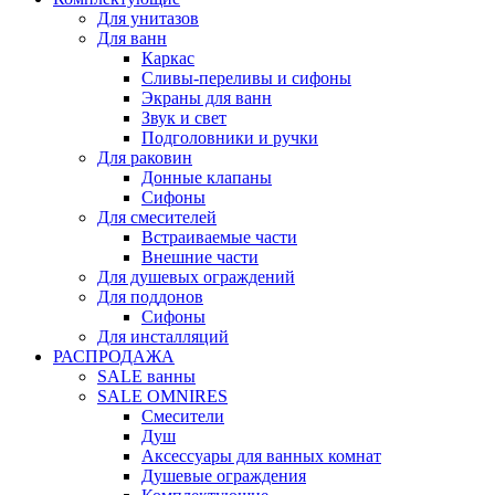
Для унитазов
Для ванн
Каркас
Сливы-переливы и сифоны
Экраны для ванн
Звук и свет
Подголовники и ручки
Для раковин
Донные клапаны
Сифоны
Для смесителей
Встраиваемые части
Внешние части
Для душевых ограждений
Для поддонов
Сифоны
Для инсталляций
РАСПРОДАЖА
SALE ванны
SALE OMNIRES
Смесители
Душ
Аксессуары для ванных комнат
Душевые ограждения