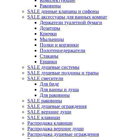
Комплектующие
Раковины
SALE донные клапаны и сифоны
SALE аксессуары для ванных комнат
Держатели туалетной бумаги
Дозаторы
Крючки
Мыльницы
Полки и корзинки
Полотенцедержатели
Стаканы
Ершики
SALE душевые системы
SALE душевые поддоны и трапы
SALE смесители
Для биде
Для ванны и душа
Для раковины
SALE раковины
SALE душевые ограждения
SALE верхние души
SALE клавиши
Распродажа клавиши
Распродажа верхние души
Распродажа душевые ограждения