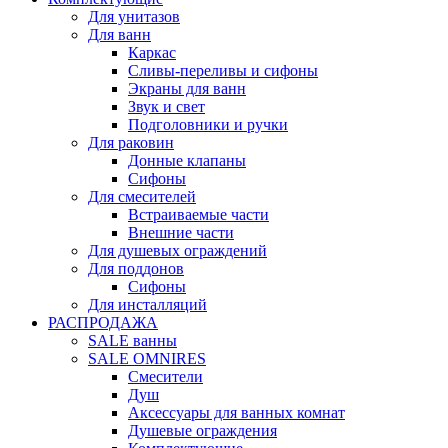
Для унитазов
Для ванн
Каркас
Сливы-переливы и сифоны
Экраны для ванн
Звук и свет
Подголовники и ручки
Для раковин
Донные клапаны
Сифоны
Для смесителей
Встраиваемые части
Внешние части
Для душевых ограждений
Для поддонов
Сифоны
Для инсталляций
РАСПРОДАЖА
SALE ванны
SALE OMNIRES
Смесители
Душ
Аксессуары для ванных комнат
Душевые ограждения