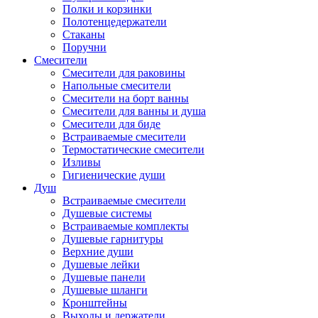
Полки и корзинки
Полотенцедержатели
Стаканы
Поручни
Смесители
Смесители для раковины
Напольные смесители
Смесители на борт ванны
Смесители для ванны и душа
Смесители для биде
Встраиваемые смесители
Термостатические смесители
Изливы
Гигиенические души
Душ
Встраиваемые смесители
Душевые системы
Встраиваемые комплекты
Душевые гарнитуры
Верхние души
Душевые лейки
Душевые панели
Душевые шланги
Кронштейны
Выходы и держатели