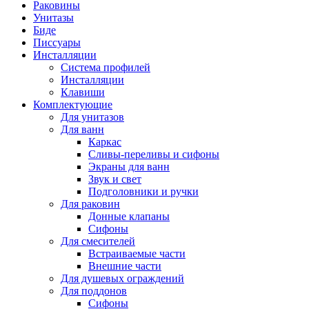
Раковины
Унитазы
Биде
Писсуары
Инсталляции
Система профилей
Инсталляции
Клавиши
Комплектующие
Для унитазов
Для ванн
Каркас
Сливы-переливы и сифоны
Экраны для ванн
Звук и свет
Подголовники и ручки
Для раковин
Донные клапаны
Сифоны
Для смесителей
Встраиваемые части
Внешние части
Для душевых ограждений
Для поддонов
Сифоны