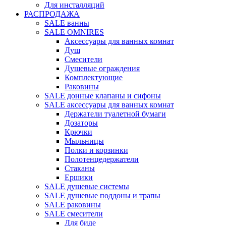
Для инсталляций
РАСПРОДАЖА
SALE ванны
SALE OMNIRES
Аксессуары для ванных комнат
Душ
Смесители
Душевые ограждения
Комплектующие
Раковины
SALE донные клапаны и сифоны
SALE аксессуары для ванных комнат
Держатели туалетной бумаги
Дозаторы
Крючки
Мыльницы
Полки и корзинки
Полотенцедержатели
Стаканы
Ершики
SALE душевые системы
SALE душевые поддоны и трапы
SALE раковины
SALE смесители
Для биде