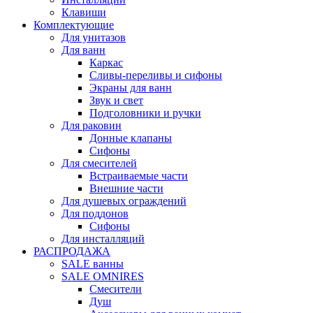
Клавиши
Комплектующие
Для унитазов
Для ванн
Каркас
Сливы-переливы и сифоны
Экраны для ванн
Звук и свет
Подголовники и ручки
Для раковин
Донные клапаны
Сифоны
Для смесителей
Встраиваемые части
Внешние части
Для душевых ограждений
Для поддонов
Сифоны
Для инсталляций
РАСПРОДАЖА
SALE ванны
SALE OMNIRES
Смесители
Душ