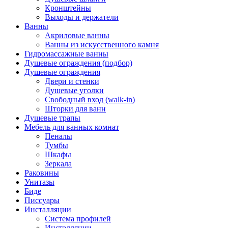
Кронштейны
Выходы и держатели
Ванны
Акриловые ванны
Ванны из искусственного камня
Гидромассажные ванны
Душевые ограждения (подбор)
Душевые ограждения
Двери и стенки
Душевые уголки
Свободный вход (walk-in)
Шторки для ванн
Душевые трапы
Мебель для ванных комнат
Пеналы
Тумбы
Шкафы
Зеркала
Раковины
Унитазы
Биде
Писсуары
Инсталляции
Система профилей
Инсталляции