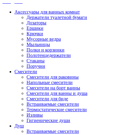
Санджет
Аксессуары для ванных комнат
Держатели туалетной бумаги
Дозаторы
Ершики
Крючки
Мусорные ведра
Мыльницы
Полки и корзинки
Полотенцедержатели
Стаканы
Поручни
Смесители
Смесители для раковины
Напольные смесители
Смесители на борт ванны
Смесители для ванны и душа
Смесители для биде
Встраиваемые смесители
Термостатические смесители
Изливы
Гигиенические души
Душ
Встраиваемые смесители