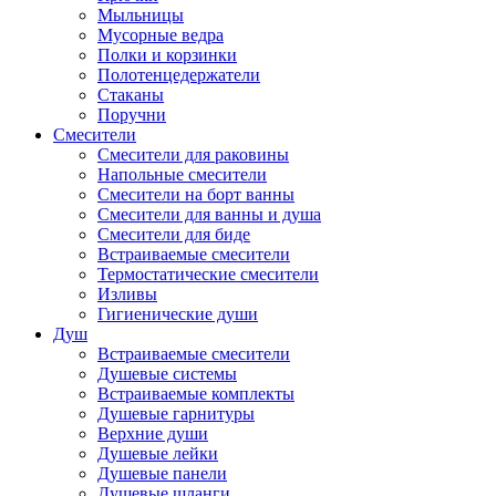
Мыльницы
Мусорные ведра
Полки и корзинки
Полотенцедержатели
Стаканы
Поручни
Смесители
Смесители для раковины
Напольные смесители
Смесители на борт ванны
Смесители для ванны и душа
Смесители для биде
Встраиваемые смесители
Термостатические смесители
Изливы
Гигиенические души
Душ
Встраиваемые смесители
Душевые системы
Встраиваемые комплекты
Душевые гарнитуры
Верхние души
Душевые лейки
Душевые панели
Душевые шланги