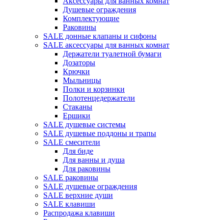
Аксессуары для ванных комнат
Душевые ограждения
Комплектующие
Раковины
SALE донные клапаны и сифоны
SALE аксессуары для ванных комнат
Держатели туалетной бумаги
Дозаторы
Крючки
Мыльницы
Полки и корзинки
Полотенцедержатели
Стаканы
Ершики
SALE душевые системы
SALE душевые поддоны и трапы
SALE смесители
Для биде
Для ванны и душа
Для раковины
SALE раковины
SALE душевые ограждения
SALE верхние души
SALE клавиши
Распродажа клавиши