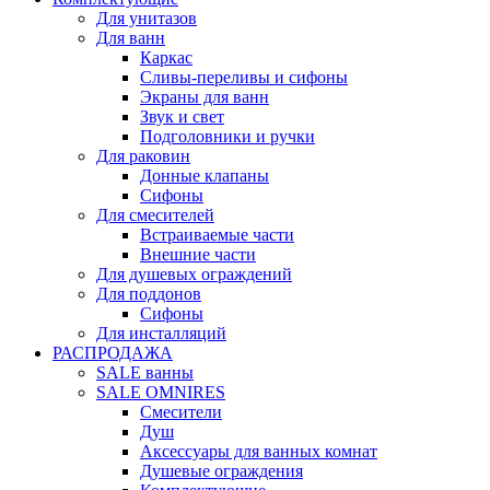
Для унитазов
Для ванн
Каркас
Сливы-переливы и сифоны
Экраны для ванн
Звук и свет
Подголовники и ручки
Для раковин
Донные клапаны
Сифоны
Для смесителей
Встраиваемые части
Внешние части
Для душевых ограждений
Для поддонов
Сифоны
Для инсталляций
РАСПРОДАЖА
SALE ванны
SALE OMNIRES
Смесители
Душ
Аксессуары для ванных комнат
Душевые ограждения