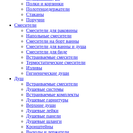
Полки и корзинки
Полотенцедержатели
Стаканы
Поручни
Смесители
Смесители для раковины
Напольные смесители
Смесители на борт ванны
Смесители для ванны и душа
Смесители для биде
Встраиваемые смесители
Термостатические смесители
Изливы
Гигиенические души
Душ
Встраиваемые смесители
Душевые системы
Встраиваемые комплекты
Душевые гарнитуры
Верхние души
Душевые лейки
Душевые панели
Душевые шланги
Кронштейны
Выходы и держатели