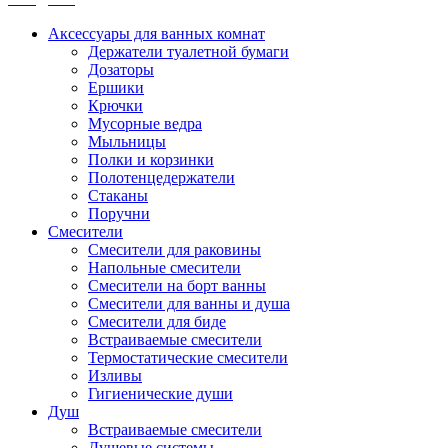
Аксессуары для ванных комнат
Держатели туалетной бумаги
Дозаторы
Ершики
Крючки
Мусорные ведра
Мыльницы
Полки и корзинки
Полотенцедержатели
Стаканы
Поручни
Смесители
Смесители для раковины
Напольные смесители
Смесители на борт ванны
Смесители для ванны и душа
Смесители для биде
Встраиваемые смесители
Термостатические смесители
Изливы
Гигиенические души
Душ
Встраиваемые смесители
Душевые системы