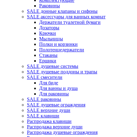
Комплектующие
Раковины
SALE донные клапаны и сифоны
SALE аксессуары для ванных комнат
Держатели туалетной бумаги
Дозаторы
Крючки
Мыльницы
Полки и корзинки
Полотенцедержатели
Стаканы
Ершики
SALE душевые системы
SALE душевые поддоны и трапы
SALE смесители
Для биде
Для ванны и душа
Для раковины
SALE раковины
SALE душевые ограждения
SALE верхние души
SALE клавиши
Распродажа клавиши
Распродажа верхние души
Распродажа душевые ограждения