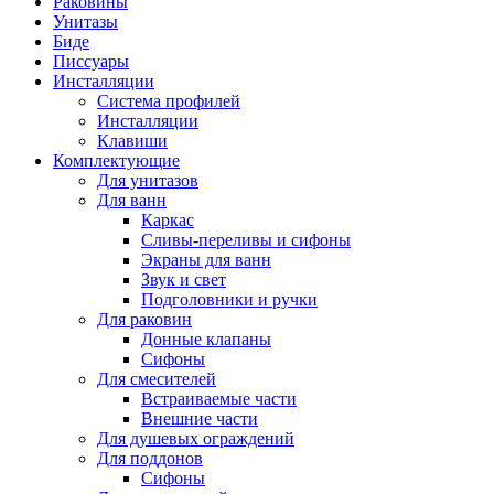
Раковины
Унитазы
Биде
Писсуары
Инсталляции
Система профилей
Инсталляции
Клавиши
Комплектующие
Для унитазов
Для ванн
Каркас
Сливы-переливы и сифоны
Экраны для ванн
Звук и свет
Подголовники и ручки
Для раковин
Донные клапаны
Сифоны
Для смесителей
Встраиваемые части
Внешние части
Для душевых ограждений
Для поддонов
Сифоны