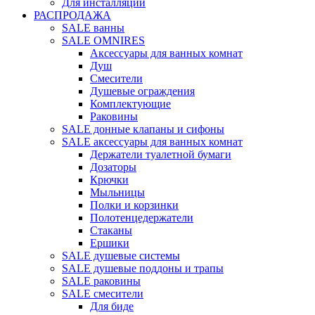
Для инсталляций
РАСПРОДАЖА
SALE ванны
SALE OMNIRES
Аксессуары для ванных комнат
Душ
Смесители
Душевые ограждения
Комплектующие
Раковины
SALE донные клапаны и сифоны
SALE аксессуары для ванных комнат
Держатели туалетной бумаги
Дозаторы
Крючки
Мыльницы
Полки и корзинки
Полотенцедержатели
Стаканы
Ершики
SALE душевые системы
SALE душевые поддоны и трапы
SALE раковины
SALE смесители
Для биде