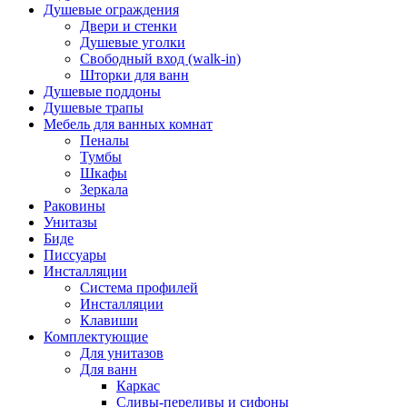
Душевые ограждения
Двери и стенки
Душевые уголки
Свободный вход (walk-in)
Шторки для ванн
Душевые поддоны
Душевые трапы
Мебель для ванных комнат
Пеналы
Тумбы
Шкафы
Зеркала
Раковины
Унитазы
Биде
Писсуары
Инсталляции
Система профилей
Инсталляции
Клавиши
Комплектующие
Для унитазов
Для ванн
Каркас
Сливы-переливы и сифоны