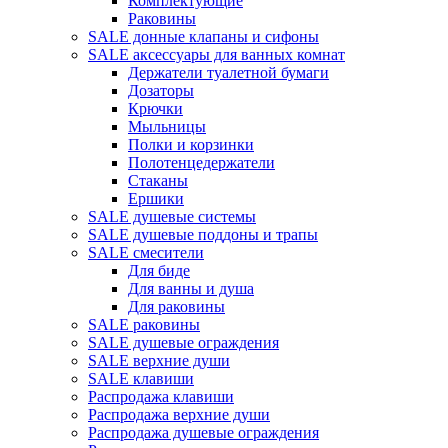
Комплектующие
Раковины
SALE донные клапаны и сифоны
SALE аксессуары для ванных комнат
Держатели туалетной бумаги
Дозаторы
Крючки
Мыльницы
Полки и корзинки
Полотенцедержатели
Стаканы
Ершики
SALE душевые системы
SALE душевые поддоны и трапы
SALE смесители
Для биде
Для ванны и душа
Для раковины
SALE раковины
SALE душевые ограждения
SALE верхние души
SALE клавиши
Распродажа клавиши
Распродажа верхние души
Распродажа душевые ограждения