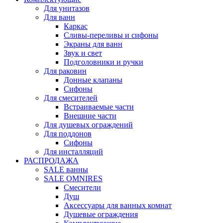
Для унитазов
Для ванн
Каркас
Сливы-переливы и сифоны
Экраны для ванн
Звук и свет
Подголовники и ручки
Для раковин
Донные клапаны
Сифоны
Для смесителей
Встраиваемые части
Внешние части
Для душевых ограждений
Для поддонов
Сифоны
Для инсталляций
РАСПРОДАЖА
SALE ванны
SALE OMNIRES
Смесители
Душ
Аксессуары для ванных комнат
Душевые ограждения