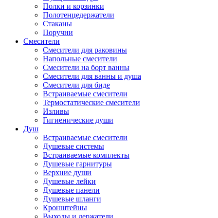
Полки и корзинки
Полотенцедержатели
Стаканы
Поручни
Смесители
Смесители для раковины
Напольные смесители
Смесители на борт ванны
Смесители для ванны и душа
Смесители для биде
Встраиваемые смесители
Термостатические смесители
Изливы
Гигиенические души
Душ
Встраиваемые смесители
Душевые системы
Встраиваемые комплекты
Душевые гарнитуры
Верхние души
Душевые лейки
Душевые панели
Душевые шланги
Кронштейны
Выходы и держатели