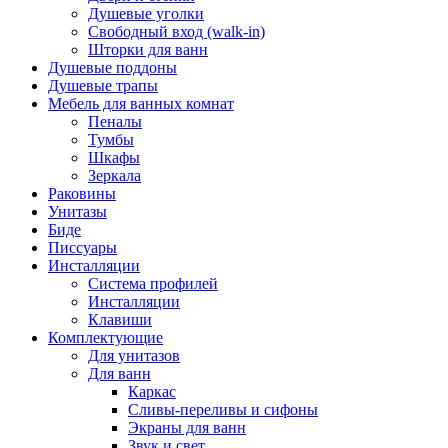
Душевые уголки
Свободный вход (walk-in)
Шторки для ванн
Душевые поддоны
Душевые трапы
Мебель для ванных комнат
Пеналы
Тумбы
Шкафы
Зеркала
Раковины
Унитазы
Биде
Писсуары
Инсталляции
Система профилей
Инсталляции
Клавиши
Комплектующие
Для унитазов
Для ванн
Каркас
Сливы-переливы и сифоны
Экраны для ванн
Звук и свет