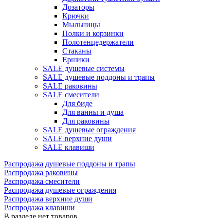
Дозаторы
Крючки
Мыльницы
Полки и корзинки
Полотенцедержатели
Стаканы
Ершики
SALE душевые системы
SALE душевые поддоны и трапы
SALE раковины
SALE смесители
Для биде
Для ванны и душа
Для раковины
SALE душевые ограждения
SALE верхние души
SALE клавиши
Распродажа душевые поддоны и трапы
Распродажа раковины
Распродажа смесители
Распродажа душевые ограждения
Распродажа верхние души
Распродажа клавиши
В разделе нет товаров