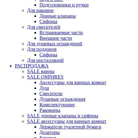
Подголовники и ручки
Для раковин
Донные клапаны
Сифоны
Для смесителей
Встраиваемые части
Внешние части
Для душевых ограждений
Для поддонов
Сифоны
Для инсталляций
РАСПРОДАЖА
SALE ванны
SALE OMNIRES
Аксессуары для ванных комнат
Душ
Смесители
Душевые ограждения
Комплектующие
Раковины
SALE донные клапаны и сифоны
SALE аксессуары для ванных комнат
Держатели туалетной бумаги
Дозаторы
Крючки