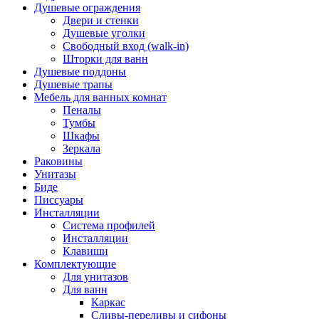
Душевые ограждения
Двери и стенки
Душевые уголки
Свободный вход (walk-in)
Шторки для ванн
Душевые поддоны
Душевые трапы
Мебель для ванных комнат
Пеналы
Тумбы
Шкафы
Зеркала
Раковины
Унитазы
Биде
Писсуары
Инсталляции
Система профилей
Инсталляции
Клавиши
Комплектующие
Для унитазов
Для ванн
Каркас
Сливы-переливы и сифоны