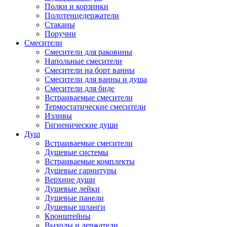
Полки и корзинки
Полотенцедержатели
Стаканы
Поручни
Смесители
Смесители для раковины
Напольные смесители
Смесители на борт ванны
Смесители для ванны и душа
Смесители для биде
Встраиваемые смесители
Термостатические смесители
Изливы
Гигиенические души
Душ
Встраиваемые смесители
Душевые системы
Встраиваемые комплекты
Душевые гарнитуры
Верхние души
Душевые лейки
Душевые панели
Душевые шланги
Кронштейны
Выходы и держатели