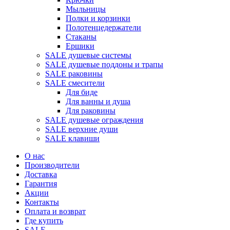
Мыльницы
Полки и корзинки
Полотенцедержатели
Стаканы
Ершики
SALE душевые системы
SALE душевые поддоны и трапы
SALE раковины
SALE смесители
Для биде
Для ванны и душа
Для раковины
SALE душевые ограждения
SALE верхние души
SALE клавиши
О нас
Производители
Доставка
Гарантия
Акции
Контакты
Оплата и возврат
Где купить
SALE