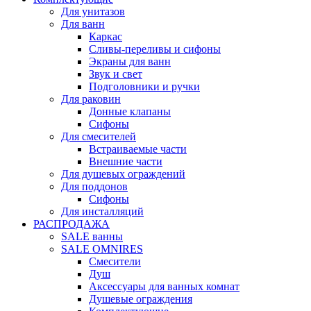
Для унитазов
Для ванн
Каркас
Сливы-переливы и сифоны
Экраны для ванн
Звук и свет
Подголовники и ручки
Для раковин
Донные клапаны
Сифоны
Для смесителей
Встраиваемые части
Внешние части
Для душевых ограждений
Для поддонов
Сифоны
Для инсталляций
РАСПРОДАЖА
SALE ванны
SALE OMNIRES
Смесители
Душ
Аксессуары для ванных комнат
Душевые ограждения