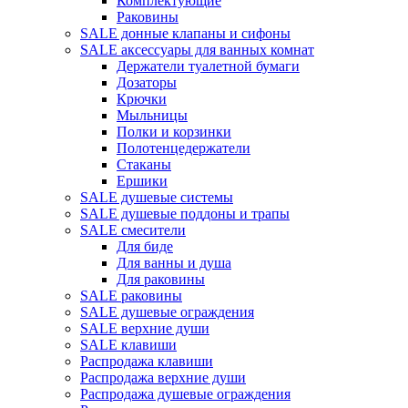
Комплектующие
Раковины
SALE донные клапаны и сифоны
SALE аксессуары для ванных комнат
Держатели туалетной бумаги
Дозаторы
Крючки
Мыльницы
Полки и корзинки
Полотенцедержатели
Стаканы
Ершики
SALE душевые системы
SALE душевые поддоны и трапы
SALE смесители
Для биде
Для ванны и душа
Для раковины
SALE раковины
SALE душевые ограждения
SALE верхние души
SALE клавиши
Распродажа клавиши
Распродажа верхние души
Распродажа душевые ограждения