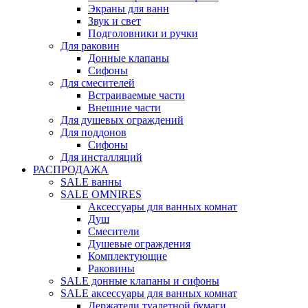
Экраны для ванн
Звук и свет
Подголовники и ручки
Для раковин
Донные клапаны
Сифоны
Для смесителей
Встраиваемые части
Внешние части
Для душевых ограждений
Для поддонов
Сифоны
Для инсталляций
РАСПРОДАЖА
SALE ванны
SALE OMNIRES
Аксессуары для ванных комнат
Душ
Смесители
Душевые ограждения
Комплектующие
Раковины
SALE донные клапаны и сифоны
SALE аксессуары для ванных комнат
Держатели туалетной бумаги