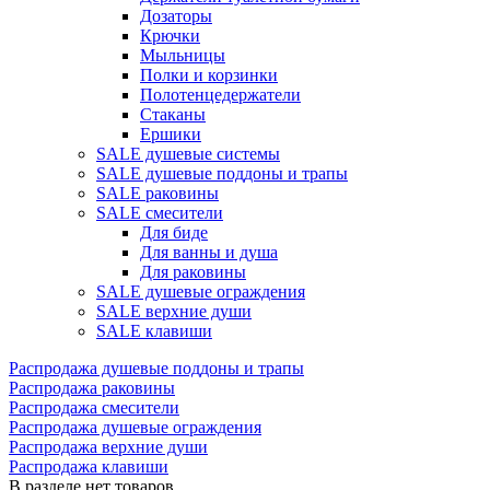
Дозаторы
Крючки
Мыльницы
Полки и корзинки
Полотенцедержатели
Стаканы
Ершики
SALE душевые системы
SALE душевые поддоны и трапы
SALE раковины
SALE смесители
Для биде
Для ванны и душа
Для раковины
SALE душевые ограждения
SALE верхние души
SALE клавиши
Распродажа душевые поддоны и трапы
Распродажа раковины
Распродажа смесители
Распродажа душевые ограждения
Распродажа верхние души
Распродажа клавиши
В разделе нет товаров