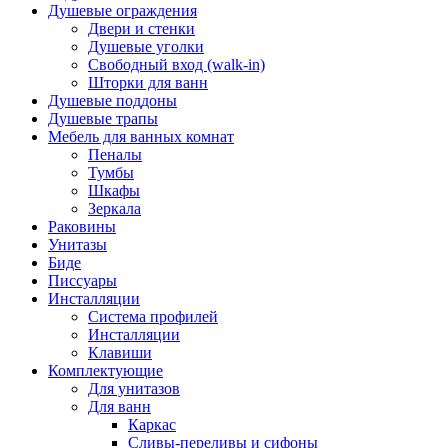
Душевые ограждения
Двери и стенки
Душевые уголки
Свободный вход (walk-in)
Шторки для ванн
Душевые поддоны
Душевые трапы
Мебель для ванных комнат
Пеналы
Тумбы
Шкафы
Зеркала
Раковины
Унитазы
Биде
Писсуары
Инсталляции
Система профилей
Инсталляции
Клавиши
Комплектующие
Для унитазов
Для ванн
Каркас
Сливы-переливы и сифоны