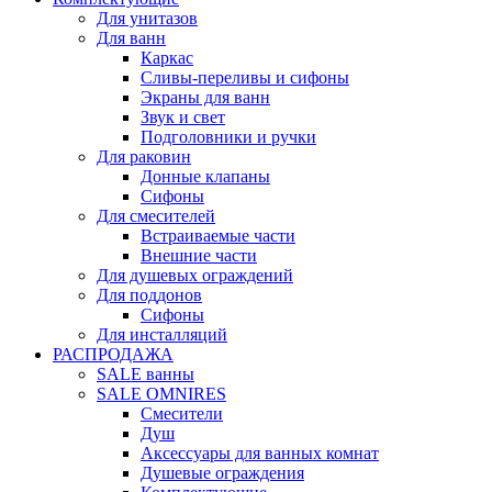
Для унитазов
Для ванн
Каркас
Сливы-переливы и сифоны
Экраны для ванн
Звук и свет
Подголовники и ручки
Для раковин
Донные клапаны
Сифоны
Для смесителей
Встраиваемые части
Внешние части
Для душевых ограждений
Для поддонов
Сифоны
Для инсталляций
РАСПРОДАЖА
SALE ванны
SALE OMNIRES
Смесители
Душ
Аксессуары для ванных комнат
Душевые ограждения