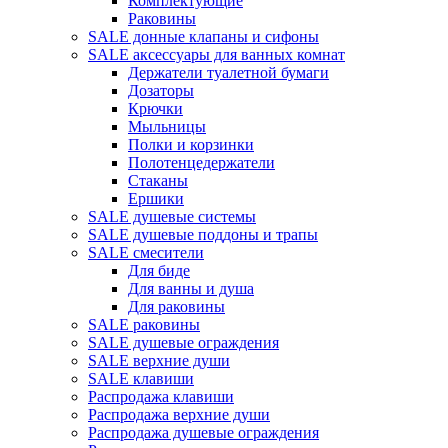
Комплектующие
Раковины
SALE донные клапаны и сифоны
SALE аксессуары для ванных комнат
Держатели туалетной бумаги
Дозаторы
Крючки
Мыльницы
Полки и корзинки
Полотенцедержатели
Стаканы
Ершики
SALE душевые системы
SALE душевые поддоны и трапы
SALE смесители
Для биде
Для ванны и душа
Для раковины
SALE раковины
SALE душевые ограждения
SALE верхние души
SALE клавиши
Распродажа клавиши
Распродажа верхние души
Распродажа душевые ограждения