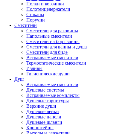
Полки и корзинки
Полотенцедержатели
Стаканы
Поручни
Смесители
Смесители для раковины
Напольные смесители
Смесители на борт ванны
Смесители для ванны и душа
Смесители для биде
Встраиваемые смесители
Термостатические смесители
Изливы
Гигиенические души
Душ
Встраиваемые смесители
Душевые системы
Встраиваемые комплекты
Душевые гарнитуры
Верхние души
Душевые лейки
Душевые панели
Душевые шланги
Кронштейны
Выходы и держатели