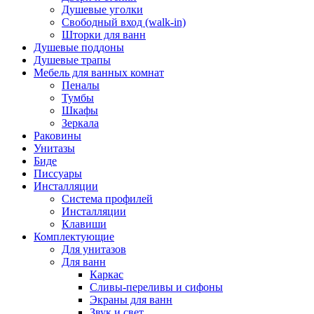
Душевые уголки
Свободный вход (walk-in)
Шторки для ванн
Душевые поддоны
Душевые трапы
Мебель для ванных комнат
Пеналы
Тумбы
Шкафы
Зеркала
Раковины
Унитазы
Биде
Писсуары
Инсталляции
Система профилей
Инсталляции
Клавиши
Комплектующие
Для унитазов
Для ванн
Каркас
Сливы-переливы и сифоны
Экраны для ванн
Звук и свет