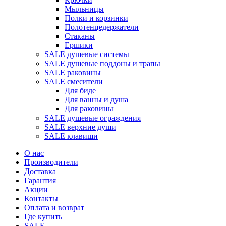
Мыльницы
Полки и корзинки
Полотенцедержатели
Стаканы
Ершики
SALE душевые системы
SALE душевые поддоны и трапы
SALE раковины
SALE смесители
Для биде
Для ванны и душа
Для раковины
SALE душевые ограждения
SALE верхние души
SALE клавиши
О нас
Производители
Доставка
Гарантия
Акции
Контакты
Оплата и возврат
Где купить
SALE