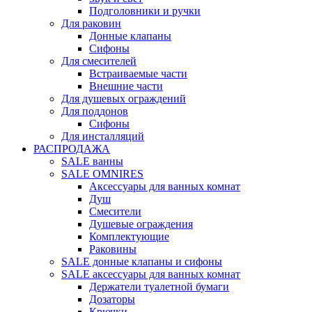
Подголовники и ручки
Для раковин
Донные клапаны
Сифоны
Для смесителей
Встраиваемые части
Внешние части
Для душевых ограждений
Для поддонов
Сифоны
Для инсталляций
РАСПРОДАЖА
SALE ванны
SALE OMNIRES
Аксессуары для ванных комнат
Душ
Смесители
Душевые ограждения
Комплектующие
Раковины
SALE донные клапаны и сифоны
SALE аксессуары для ванных комнат
Держатели туалетной бумаги
Дозаторы
Крючки