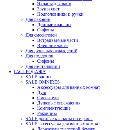
Экраны для ванн
Звук и свет
Подголовники и ручки
Для раковин
Донные клапаны
Сифоны
Для смесителей
Встраиваемые части
Внешние части
Для душевых ограждений
Для поддонов
Сифоны
Для инсталляций
РАСПРОДАЖА
SALE ванны
SALE OMNIRES
Аксессуары для ванных комнат
Душ
Смесители
Душевые ограждения
Комплектующие
Раковины
SALE донные клапаны и сифоны
SALE аксессуары для ванных комнат
Держатели туалетной бумаги