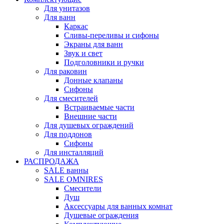
Для унитазов
Для ванн
Каркас
Сливы-переливы и сифоны
Экраны для ванн
Звук и свет
Подголовники и ручки
Для раковин
Донные клапаны
Сифоны
Для смесителей
Встраиваемые части
Внешние части
Для душевых ограждений
Для поддонов
Сифоны
Для инсталляций
РАСПРОДАЖА
SALE ванны
SALE OMNIRES
Смесители
Душ
Аксессуары для ванных комнат
Душевые ограждения