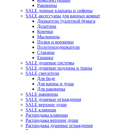
Комплектующие
Раковины
SALE донные клапаны и сифоны
SALE аксессуары для ванных комнат
Держатели туалетной бумаги
Дозаторы
Крючки
Мыльницы
Полки и корзинки
Полотенцедержатели
Стаканы
Ершики
SALE душевые системы
SALE душевые поддоны и трапы
SALE смесители
Для биде
Для ванны и душа
Для раковины
SALE раковины
SALE душевые ограждения
SALE верхние души
SALE клавиши
Распродажа клавиши
Распродажа верхние души
Распродажа душевые ограждения