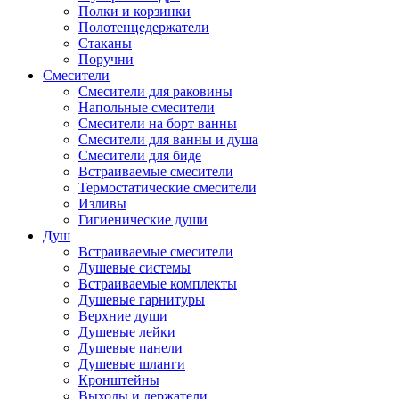
Полки и корзинки
Полотенцедержатели
Стаканы
Поручни
Смесители
Смесители для раковины
Напольные смесители
Смесители на борт ванны
Смесители для ванны и душа
Смесители для биде
Встраиваемые смесители
Термостатические смесители
Изливы
Гигиенические души
Душ
Встраиваемые смесители
Душевые системы
Встраиваемые комплекты
Душевые гарнитуры
Верхние души
Душевые лейки
Душевые панели
Душевые шланги
Кронштейны
Выходы и держатели