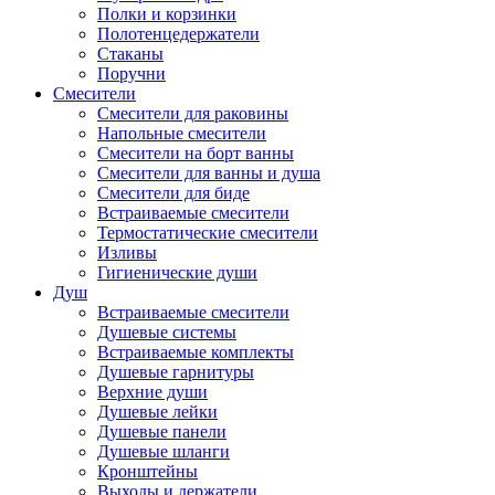
Полки и корзинки
Полотенцедержатели
Стаканы
Поручни
Смесители
Смесители для раковины
Напольные смесители
Смесители на борт ванны
Смесители для ванны и душа
Смесители для биде
Встраиваемые смесители
Термостатические смесители
Изливы
Гигиенические души
Душ
Встраиваемые смесители
Душевые системы
Встраиваемые комплекты
Душевые гарнитуры
Верхние души
Душевые лейки
Душевые панели
Душевые шланги
Кронштейны
Выходы и держатели