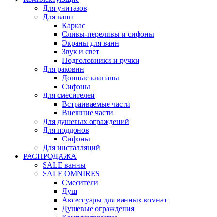
Для унитазов
Для ванн
Каркас
Сливы-переливы и сифоны
Экраны для ванн
Звук и свет
Подголовники и ручки
Для раковин
Донные клапаны
Сифоны
Для смесителей
Встраиваемые части
Внешние части
Для душевых ограждений
Для поддонов
Сифоны
Для инсталляций
РАСПРОДАЖА
SALE ванны
SALE OMNIRES
Смесители
Душ
Аксессуары для ванных комнат
Душевые ограждения