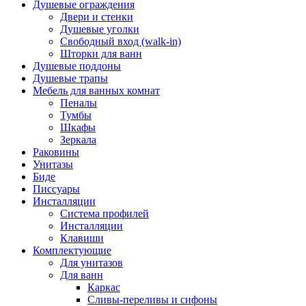
Душевые ограждения
Двери и стенки
Душевые уголки
Свободный вход (walk-in)
Шторки для ванн
Душевые поддоны
Душевые трапы
Мебель для ванных комнат
Пеналы
Тумбы
Шкафы
Зеркала
Раковины
Унитазы
Биде
Писсуары
Инсталляции
Система профилей
Инсталляции
Клавиши
Комплектующие
Для унитазов
Для ванн
Каркас
Сливы-переливы и сифоны