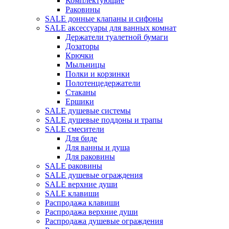
Комплектующие
Раковины
SALE донные клапаны и сифоны
SALE аксессуары для ванных комнат
Держатели туалетной бумаги
Дозаторы
Крючки
Мыльницы
Полки и корзинки
Полотенцедержатели
Стаканы
Ершики
SALE душевые системы
SALE душевые поддоны и трапы
SALE смесители
Для биде
Для ванны и душа
Для раковины
SALE раковины
SALE душевые ограждения
SALE верхние души
SALE клавиши
Распродажа клавиши
Распродажа верхние души
Распродажа душевые ограждения