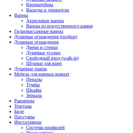
Кронштейны
Выходы и держатели
Ванны
Акриловые ванны
Ванны из искусственного камня
Гидромассажные ванны
Душевые ограждения (подбор)
Душевые ограждения
Двери и стенки
Душевые уголки
Свободный вход (walk-in)
Шторки для ванн
Душевые трапы
Мебель для ванных комнат
Пеналы
Тумбы
Шкафы
Зеркала
Раковины
Унитазы
Биде
Писсуары
Инсталляции
Система профилей
Инсталляции