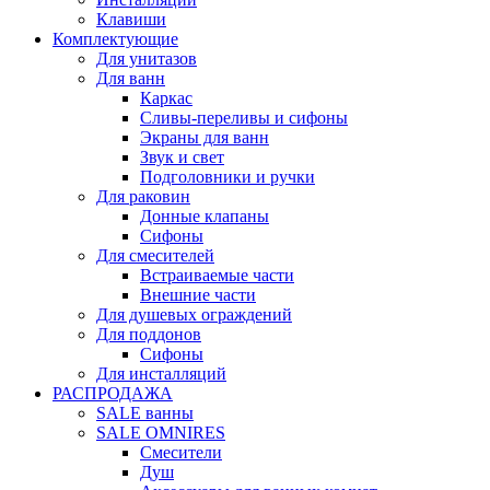
Клавиши
Комплектующие
Для унитазов
Для ванн
Каркас
Сливы-переливы и сифоны
Экраны для ванн
Звук и свет
Подголовники и ручки
Для раковин
Донные клапаны
Сифоны
Для смесителей
Встраиваемые части
Внешние части
Для душевых ограждений
Для поддонов
Сифоны
Для инсталляций
РАСПРОДАЖА
SALE ванны
SALE OMNIRES
Смесители
Душ