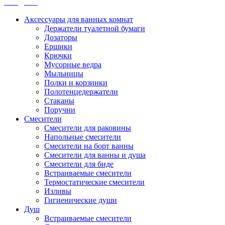
Санджет
Аксессуары для ванных комнат
Держатели туалетной бумаги
Дозаторы
Ершики
Крючки
Мусорные ведра
Мыльницы
Полки и корзинки
Полотенцедержатели
Стаканы
Поручни
Смесители
Смесители для раковины
Напольные смесители
Смесители на борт ванны
Смесители для ванны и душа
Смесители для биде
Встраиваемые смесители
Термостатические смесители
Изливы
Гигиенические души
Душ
Встраиваемые смесители