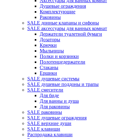
Аксессуары для ванных комнат
Душевые ограждения
Комплектующие
Раковины
SALE донные клапаны и сифоны
SALE аксессуары для ванных комнат
Держатели туалетной бумаги
Дозаторы
Крючки
Мыльницы
Полки и корзинки
Полотенцедержатели
Стаканы
Ершики
SALE душевые системы
SALE душевые поддоны и трапы
SALE смесители
Для биде
Для ванны и душа
Для раковины
SALE раковины
SALE душевые ограждения
SALE верхние души
SALE клавиши
Распродажа клавиши