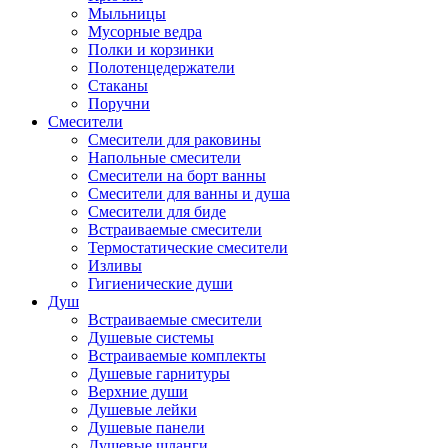
Мыльницы
Мусорные ведра
Полки и корзинки
Полотенцедержатели
Стаканы
Поручни
Смесители
Смесители для раковины
Напольные смесители
Смесители на борт ванны
Смесители для ванны и душа
Смесители для биде
Встраиваемые смесители
Термостатические смесители
Изливы
Гигиенические души
Душ
Встраиваемые смесители
Душевые системы
Встраиваемые комплекты
Душевые гарнитуры
Верхние души
Душевые лейки
Душевые панели
Душевые шланги