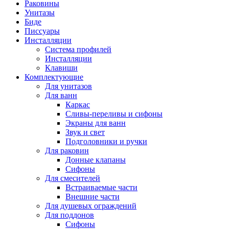
Раковины
Унитазы
Биде
Писсуары
Инсталляции
Система профилей
Инсталляции
Клавиши
Комплектующие
Для унитазов
Для ванн
Каркас
Сливы-переливы и сифоны
Экраны для ванн
Звук и свет
Подголовники и ручки
Для раковин
Донные клапаны
Сифоны
Для смесителей
Встраиваемые части
Внешние части
Для душевых ограждений
Для поддонов
Сифоны