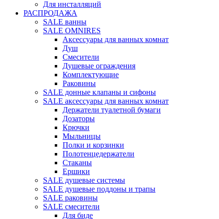
Для инсталляций
РАСПРОДАЖА
SALE ванны
SALE OMNIRES
Аксессуары для ванных комнат
Душ
Смесители
Душевые ограждения
Комплектующие
Раковины
SALE донные клапаны и сифоны
SALE аксессуары для ванных комнат
Держатели туалетной бумаги
Дозаторы
Крючки
Мыльницы
Полки и корзинки
Полотенцедержатели
Стаканы
Ершики
SALE душевые системы
SALE душевые поддоны и трапы
SALE раковины
SALE смесители
Для биде