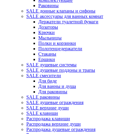
Комплектующие
Раковины
SALE донные клапаны и сифоны
SALE аксессуары для ванных комнат
Держатели туалетной бумаги
Дозаторы
Крючки
Мыльницы
Полки и корзинки
Полотенцедержатели
Стаканы
Ершики
SALE душевые системы
SALE душевые поддоны и трапы
SALE смесители
Для биде
Для ванны и душа
Для раковины
SALE раковины
SALE душевые ограждения
SALE верхние души
SALE клавиши
Распродажа клавиши
Распродажа верхние души
Распродажа душевые ограждения