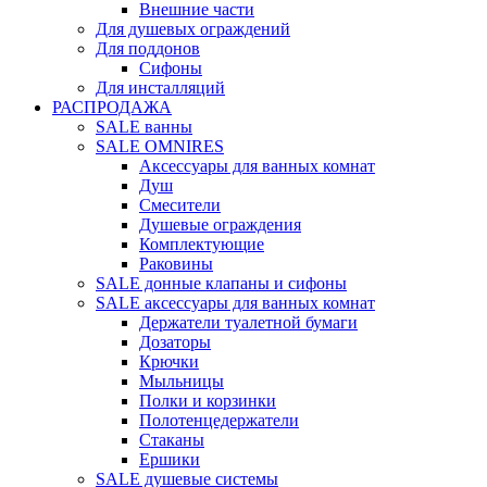
Внешние части
Для душевых ограждений
Для поддонов
Сифоны
Для инсталляций
РАСПРОДАЖА
SALE ванны
SALE OMNIRES
Аксессуары для ванных комнат
Душ
Смесители
Душевые ограждения
Комплектующие
Раковины
SALE донные клапаны и сифоны
SALE аксессуары для ванных комнат
Держатели туалетной бумаги
Дозаторы
Крючки
Мыльницы
Полки и корзинки
Полотенцедержатели
Стаканы
Ершики
SALE душевые системы