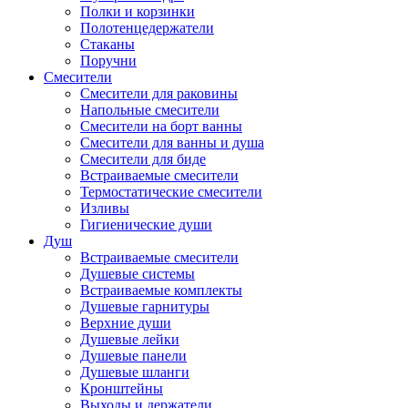
Полки и корзинки
Полотенцедержатели
Стаканы
Поручни
Смесители
Смесители для раковины
Напольные смесители
Смесители на борт ванны
Смесители для ванны и душа
Смесители для биде
Встраиваемые смесители
Термостатические смесители
Изливы
Гигиенические души
Душ
Встраиваемые смесители
Душевые системы
Встраиваемые комплекты
Душевые гарнитуры
Верхние души
Душевые лейки
Душевые панели
Душевые шланги
Кронштейны
Выходы и держатели