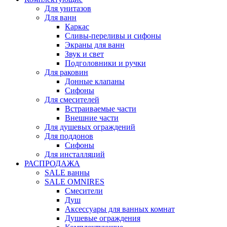
Для унитазов
Для ванн
Каркас
Сливы-переливы и сифоны
Экраны для ванн
Звук и свет
Подголовники и ручки
Для раковин
Донные клапаны
Сифоны
Для смесителей
Встраиваемые части
Внешние части
Для душевых ограждений
Для поддонов
Сифоны
Для инсталляций
РАСПРОДАЖА
SALE ванны
SALE OMNIRES
Смесители
Душ
Аксессуары для ванных комнат
Душевые ограждения