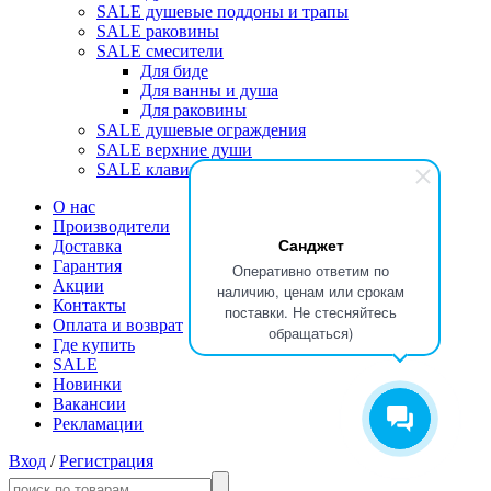
SALE душевые поддоны и трапы
SALE раковины
SALE смесители
Для биде
Для ванны и душа
Для раковины
SALE душевые ограждения
SALE верхние души
SALE клавиши
О нас
Производители
Санджет
Доставка
Гарантия
Оперативно ответим по
Акции
наличию, ценам или срокам
Контакты
поставки. Не стесняйтесь
Оплата и возврат
обращаться)
Где купить
SALE
Новинки
Вакансии
Рекламации
Вход
/
Регистрация