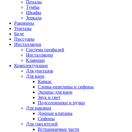
Пеналы
Тумбы
Шкафы
Зеркала
Раковины
Унитазы
Биде
Писсуары
Инсталляции
Система профилей
Инсталляции
Клавиши
Комплектующие
Для унитазов
Для ванн
Каркас
Сливы-переливы и сифоны
Экраны для ванн
Звук и свет
Подголовники и ручки
Для раковин
Донные клапаны
Сифоны
Для смесителей
Встраиваемые части