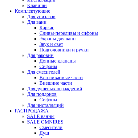
Клавиши
Комплектующие
Для унитазов
Для ванн
Каркас
Сливы-переливы и сифоны
Экраны для ванн
Звук и свет
Подголовники и ручки
Для раковин
Донные клапаны
Сифоны
Для смесителей
Встраиваемые части
Внешние части
Для душевых ограждений
Для поддонов
Сифоны
Для инсталляций
РАСПРОДАЖА
SALE ванны
SALE OMNIRES
Смесители
Душ