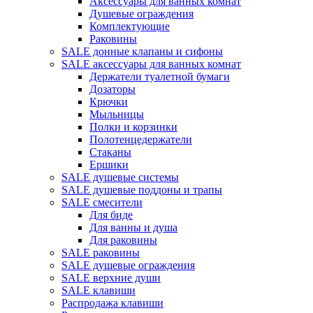
Аксессуары для ванных комнат
Душевые ограждения
Комплектующие
Раковины
SALE донные клапаны и сифоны
SALE аксессуары для ванных комнат
Держатели туалетной бумаги
Дозаторы
Крючки
Мыльницы
Полки и корзинки
Полотенцедержатели
Стаканы
Ершики
SALE душевые системы
SALE душевые поддоны и трапы
SALE смесители
Для биде
Для ванны и душа
Для раковины
SALE раковины
SALE душевые ограждения
SALE верхние души
SALE клавиши
Распродажа клавиши