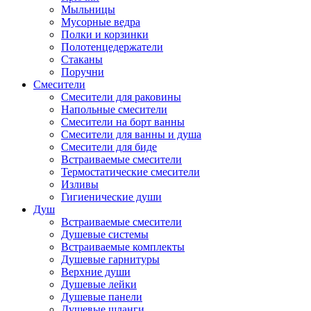
Мыльницы
Мусорные ведра
Полки и корзинки
Полотенцедержатели
Стаканы
Поручни
Смесители
Смесители для раковины
Напольные смесители
Смесители на борт ванны
Смесители для ванны и душа
Смесители для биде
Встраиваемые смесители
Термостатические смесители
Изливы
Гигиенические души
Душ
Встраиваемые смесители
Душевые системы
Встраиваемые комплекты
Душевые гарнитуры
Верхние души
Душевые лейки
Душевые панели
Душевые шланги