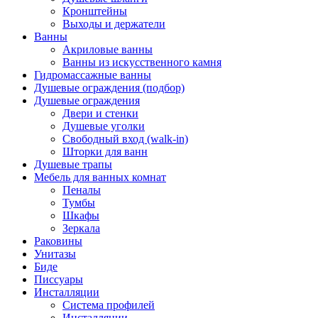
Кронштейны
Выходы и держатели
Ванны
Акриловые ванны
Ванны из искусственного камня
Гидромассажные ванны
Душевые ограждения (подбор)
Душевые ограждения
Двери и стенки
Душевые уголки
Свободный вход (walk-in)
Шторки для ванн
Душевые трапы
Мебель для ванных комнат
Пеналы
Тумбы
Шкафы
Зеркала
Раковины
Унитазы
Биде
Писсуары
Инсталляции
Система профилей
Инсталляции