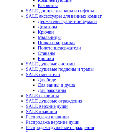
Комплектующие
Раковины
SALE донные клапаны и сифоны
SALE аксессуары для ванных комнат
Держатели туалетной бумаги
Дозаторы
Крючки
Мыльницы
Полки и корзинки
Полотенцедержатели
Стаканы
Ершики
SALE душевые системы
SALE душевые поддоны и трапы
SALE смесители
Для биде
Для ванны и душа
Для раковины
SALE раковины
SALE душевые ограждения
SALE верхние души
SALE клавиши
Распродажа клавиши
Распродажа верхние души
Распродажа душевые ограждения