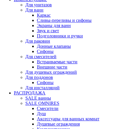
Для унитазов
Для ванн
Каркас
Сливы-переливы и сифоны
Экраны для ванн
Звук и свет
Подголовники и ручки
Для раковин
Донные клапаны
Сифоны
Для смесителей
Встраиваемые части
Внешние части
Для душевых ограждений
Для поддонов
Сифоны
Для инсталляций
РАСПРОДАЖА
SALE ванны
SALE OMNIRES
Смесители
Душ
Аксессуары для ванных комнат
Душевые ограждения