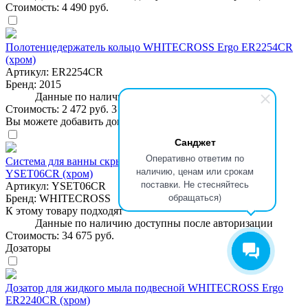
Стоимость:
4 490 руб.
Полотенцедержатель кольцо WHITECROSS Ergo ER2254CR
(хром)
Артикул:
ER2254CR
Бренд:
2015
Данные по наличию доступны после авторизации
Стоимость:
2 472 руб.
3 090 руб.
Вы можете добавить дополнительные товары в комплект
Санджет
Оперативно ответим по
Система для ванны скрытого монтажа WHITECROSS
наличию, ценам или срокам
YSET06CR (хром)
поставки. Не стесняйтесь
Артикул:
YSET06CR
обращаться)
Бренд:
WHITECROSS
К этому товару подходят
Данные по наличию доступны после авторизации
Стоимость:
34 675 руб.
Дозаторы
Дозатор для жидкого мыла подвесной WHITECROSS Ergo
ER2240CR (хром)