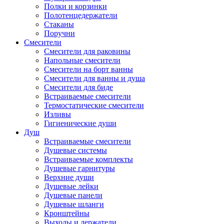
Полки и корзинки
Полотенцедержатели
Стаканы
Поручни
Смесители
Смесители для раковины
Напольные смесители
Смесители на борт ванны
Смесители для ванны и душа
Смесители для биде
Встраиваемые смесители
Термостатические смесители
Изливы
Гигиенические души
Душ
Встраиваемые смесители
Душевые системы
Встраиваемые комплекты
Душевые гарнитуры
Верхние души
Душевые лейки
Душевые панели
Душевые шланги
Кронштейны
Выходы и держатели