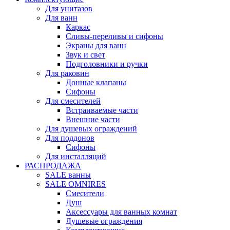
Для унитазов
Для ванн
Каркас
Сливы-переливы и сифоны
Экраны для ванн
Звук и свет
Подголовники и ручки
Для раковин
Донные клапаны
Сифоны
Для смесителей
Встраиваемые части
Внешние части
Для душевых ограждений
Для поддонов
Сифоны
Для инсталляций
РАСПРОДАЖА
SALE ванны
SALE OMNIRES
Смесители
Душ
Аксессуары для ванных комнат
Душевые ограждения