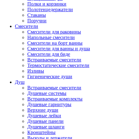
Полки и корзинки
Полотенцедержатели
Стаканы
Поручни
Смесители
Смесители для раковины
Напольные смесители
Смесители на борт ванны
Смесители для ванны и душа
Смесители для биде
Встраиваемые смесители
Термостатические смесители
Изливы
Гигиенические души
Душ
Встраиваемые смесители
Душевые системы
Встраиваемые комплекты
Душевые гарнитуры
Верхние души
Душевые лейки
Душевые панели
Душевые шланги
Кронштейны
Выходы и держатели