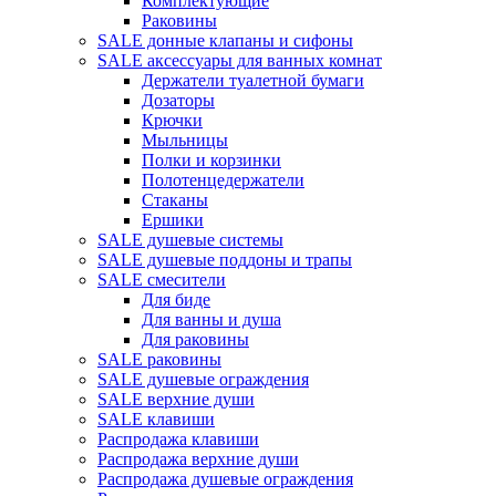
Комплектующие
Раковины
SALE донные клапаны и сифоны
SALE аксессуары для ванных комнат
Держатели туалетной бумаги
Дозаторы
Крючки
Мыльницы
Полки и корзинки
Полотенцедержатели
Стаканы
Ершики
SALE душевые системы
SALE душевые поддоны и трапы
SALE смесители
Для биде
Для ванны и душа
Для раковины
SALE раковины
SALE душевые ограждения
SALE верхние души
SALE клавиши
Распродажа клавиши
Распродажа верхние души
Распродажа душевые ограждения